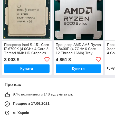
Процесор Intel S1151 Core
Процесор AMD AM5 Ryzen
Проц
i7-6700K (4.0GHz 4 Core 8
5 8400F (4.7GHz 6 Core
Xeon
Thread 8Mb HD Graphics
12 Thread 16Mb) Tray
4 Co
530) Refurbished Tray
Refu
3 003
4 851
₴
₴
Цін
Купити
Купити
Про нас
97% позитивних з 148 відгуків за рік
Працює з 17.06.2021
м. Харків