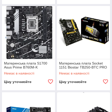
Материнська плата S1700
Материнська плата Socket
Asus Prime B760M-K
1151 Biostar TB250-BTC PRO
Немає в наявності
Немає в наявності
Ціну уточнюйте
Ціну уточнюйте