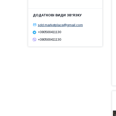
sdd.marketplace@gmail.com
+380500411130
+380500411130