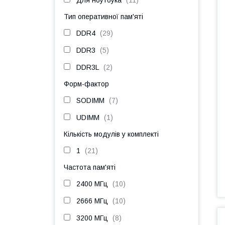
Для ноутбука
11
Тип оперативної пам'яті
DDR4
29
DDR3
5
DDR3L
2
Форм-фактор
SODIMM
7
UDIMM
1
Кількість модулів у комплекті
1
21
Частота пам'яті
2400 МГц
10
2666 МГц
10
3200 МГц
8