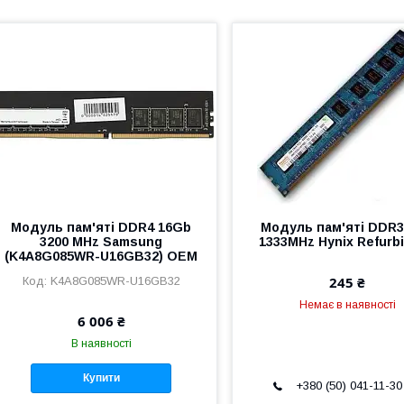
Модуль пам'яті DDR4 16Gb
Модуль пам'яті DDR3
3200 MHz Samsung
1333MHz Hynix Refurb
(K4A8G085WR-U16GB32) OEM
245 ₴
K4A8G085WR-U16GB32
Немає в наявності
6 006 ₴
В наявності
Купити
+380 (50) 041-11-30