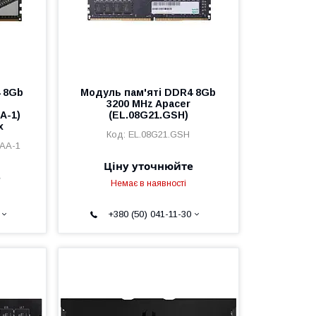
 8Gb
Модуль пам'яті DDR4 8Gb
3200 MHz Apacer
A-1)
(EL.08G21.GSH)
х
EL.08G21.GSH
AA-1
Ціну уточнюйте
е
Немає в наявності
+380 (50) 041-11-30