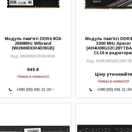
Модуль пам'яті DDR4 8Gb
Модуль пам'яті DDR4
2666MHz Wibrand
3200 MHz Apacer
(WI2666DDR4D/8GB)
(AH4U08G32C28YTBA
CL16 в радіатора
WI2666DDR4D/8GB
AH4U08G32C28YTB
945 ₴
Ціну уточнюйт
Немає в наявності
Немає в наявності
+380 (50) 041-11-30
+380 (50) 041-11-30