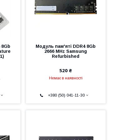
 8Gb
Модуль пам'яті DDR4 8Gb
ature
2666 MHz Samsung
1)
Refurbished
520 ₴
е
Немає в наявності
+380 (50) 041-11-30