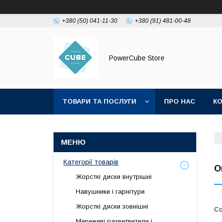
+380 (50) 041-11-30
+380 (91) 481-00-48
PowerCube Store
ТОВАРИ ТА ПОСЛУГИ
ПРО НАС
К
Категорії товарів
О
Жорсткі диски внутрішні
Навушники і гарнітури
Жорсткі диски зовнішні
Мережеві разветвители і