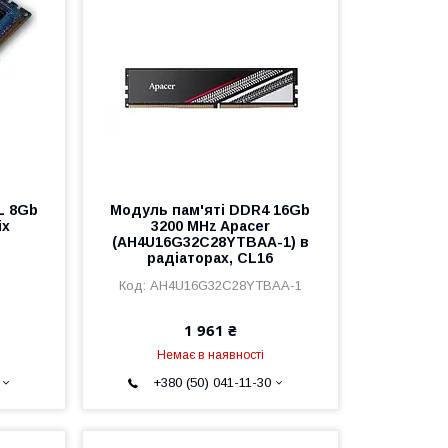
L 8Gb
Модуль пам'яті DDR4 16Gb
ix
3200 MHz Apacer
(AH4U16G32C28YTBAA-1) в
радіаторах, CL16
AH4U16G32C28YTBAA-1
1 961 ₴
Немає в наявності
+380 (50) 041-11-30