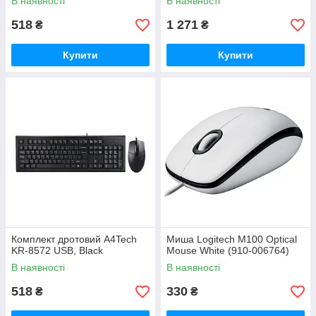
В наявності
В наявності
518
1 271
₴
₴
Купити
Купити
Комплект дротовий A4Tech
Миша Logitech M100 Optical
KR-8572 USB, Black
Mouse White (910-006764)
В наявності
В наявності
518
330
₴
₴