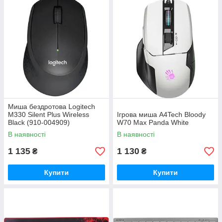
Миша бездротова Logitech
M330 Silent Plus Wireless
Ігрова миша A4Tech Bloody
Black (910-004909)
W70 Max Panda White
В наявності
В наявності
1 135
1 130
₴
₴
Купити
Купити