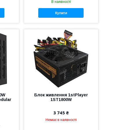
В наявності
Купити
00W
Блок живлення 1stPlayer
dular
1ST1800W
3 745 ₴
Немає в наявності
е