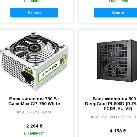
В наявності
В наявності
Купити
Купити
Блок живлення 750 Вт
Блок живлення 800
GameMax GP-750 White
DeepCool PL800D (R-P
FC0B-EU-V2)
GP-750 White
R-PL800D-FC0B-E
2 264 ₴
4 158 ₴
В наявності