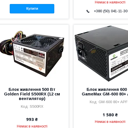
Немає в наявності
Купити
+380 (50) 041-11-30
Блок живлення 500 Вт
Блок живлення 600
Golden Field S500RX (12 см
GameMax GM-600 80+
вентилятор)
GM-600 80+ AP
S500RX
1 580 ₴
993 ₴
Немає в наявності
Немає в наявності