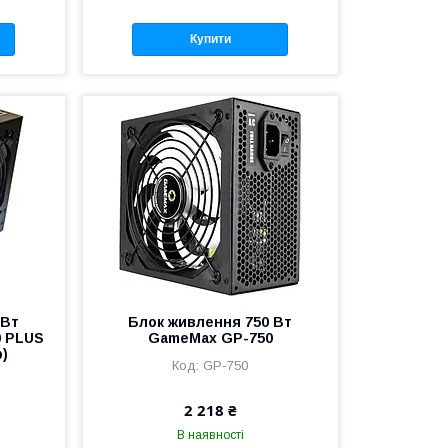
Купити
 Вт
Блок живлення 750 Вт
0 PLUS
GameMax GP-750
р)
GP-750
2 218 ₴
В наявності