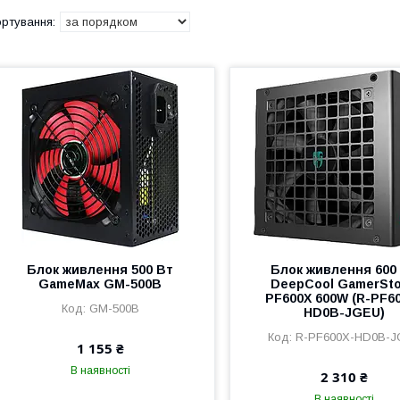
Блок живлення 500 Вт
Блок живлення 600
GameMax GM-500B
DeepCool GamerSt
PF600X 600W (R-PF6
GM-500B
HD0B-JGEU)
R-PF600X-HD0B-J
1 155 ₴
В наявності
2 310 ₴
В наявності