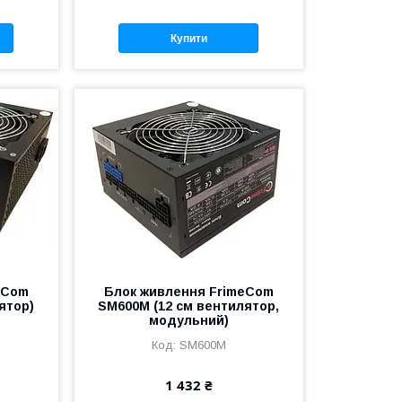
Купити
eCom
Блок живлення FrimeCom
ятор)
SM600M (12 см вентилятор,
модульний)
SM600M
1 432 ₴