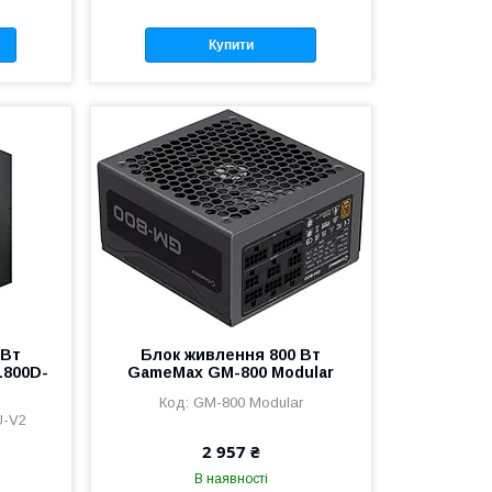
Купити
 Вт
Блок живлення 800 Вт
L800D-
GameMax GM-800 Modular
GM-800 Modular
U-V2
2 957 ₴
В наявності