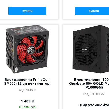
Купити
Купити
Блок живлення FrimeCom
Блок живлення 10
SM650 (12 см вентилятор)
Gigabyte 80+ GOLD Mo
(P1000GM)
SM650
P1000GM
1 409 ₴
Ціну уточнюйт
В наявності