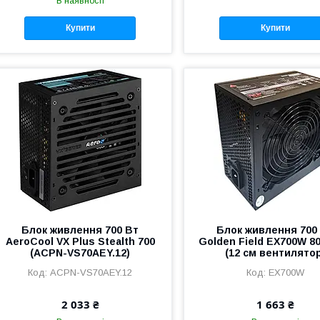
В наявності
Купити
Купити
Блок живлення 700 Вт
Блок живлення 700
AeroCool VX Plus Stealth 700
Golden Field EX700W 8
(ACPN-VS70AEY.12)
(12 см вентилято
ACPN-VS70AEY.12
EX700W
2 033 ₴
1 663 ₴