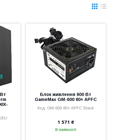
 Вт
Блок живлення 600 Вт
orm
GameMax GM-600 80+ APFC
00X-
GM-600 80+ APFC Black
GEU
1 571 ₴
В наявності