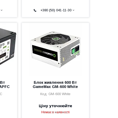
+380 (50) 041-11-30
 Вт
Блок живлення 600 Вт
 APFC
GameMax GM-600 White
FC
GM-600 White
Ціну уточнюйте
Немає в наявності