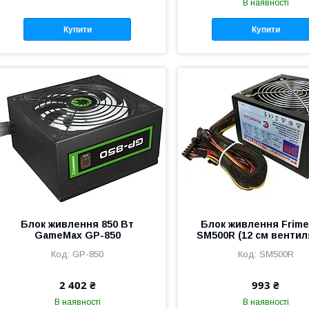
В наявності
Купити
Купити
Блок живлення 850 Вт
Блок живлення Frim
GameMax GP-850
SM500R (12 см вентил
GP-850
SM500R
2 402 ₴
993 ₴
В наявності
В наявності