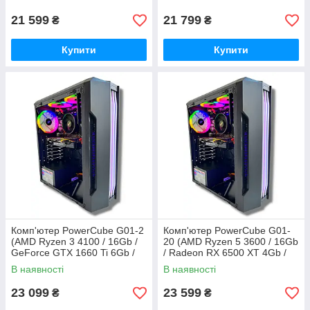
USB 3.2)
USB 3.2)
21 599
21 799
₴
₴
Купити
Купити
Комп'ютер PowerCube G01-2
Комп'ютер PowerCube G01-
(AMD Ryzen 3 4100 / 16Gb /
20 (AMD Ryzen 5 3600 / 16Gb
GeForce GTX 1660 Ti 6Gb /
/ Radeon RX 6500 XT 4Gb /
SSD 480Gb / 500W / USB 3.2)
SSD 480Gb / 500W / USB 3.2)
В наявності
В наявності
23 099
23 599
₴
₴