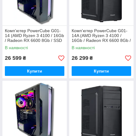
Комп'ютер PowerCube G01-
Комп'ютер PowerCube G01-
14 (AMD Ryzen 3 4100 / 16Gb
14A (AMD Ryzen 3 4100 /
/ Radeon RX 6600 8Gb / SSD
16Gb / Radeon RX 6600 8Gb /
480Gb / 500W / USB 3.2)
SSD 480Gb / 500W / USB 3.2)
В наявності
В наявності
26 599
26 299
₴
₴
Купити
Купити