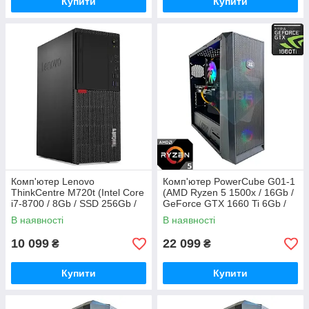
Купити
Купити
Комп'ютер Lenovo
Комп'ютер PowerCube G01-1
ThinkCentre M720t (Intel Core
(AMD Ryzen 5 1500x / 16Gb /
i7-8700 / 8Gb / SSD 256Gb /
GeForce GTX 1660 Ti 6Gb /
UHD Graphics 630)
SSD 480Gb / 500W / USB 3.2)
В наявності
В наявності
Refurbished
10 099
22 099
₴
₴
Купити
Купити