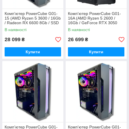
Комп'ютер PowerCube G01-
Комп'ютер PowerCube G01-
15 (AMD Ryzen 5 3600 / 16Gb
16A (AMD Ryzen 5 2600 /
/ Radeon RX 6600 8Gb / SSD
16Gb / GeForce RTX 3050
480Gb / 500W / USB 3.2)
6Gb / SSD 480Gb / 400W /
В наявності
В наявності
USB 3.2)
28 099
26 699
₴
₴
Купити
Купити
Комп'ютер PowerCube G01-
Комп'ютер PowerCube G01-