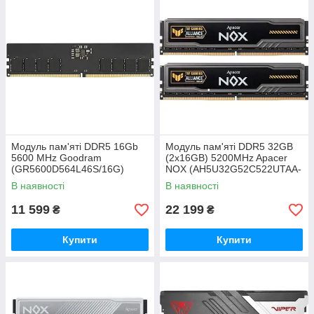
Модуль пам'яті DDR5 16Gb
Модуль пам'яті DDR5 32GB
5600 MHz Goodram
(2x16GB) 5200MHz Apacer
(GR5600D564L46S/16G)
NOX (AH5U32G52C522UTAA-
2)
В наявності
В наявності
11 599
22 199
₴
₴
Купити
Купити