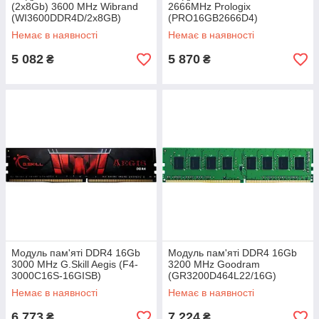
(2x8Gb) 3600 MHz Wibrand
2666MHz Prologix
(WI3600DDR4D/2x8GB)
(PRO16GB2666D4)
Немає в наявності
Немає в наявності
5 082
5 870
₴
₴
Модуль пам'яті DDR4 16Gb
Модуль пам'яті DDR4 16Gb
3000 MHz G.Skill Aegis (F4-
3200 MHz Goodram
3000C16S-16GISB)
(GR3200D464L22/16G)
Немає в наявності
Немає в наявності
6 773
7 224
₴
₴