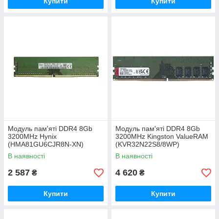
Купити
Купити
Модуль пам'яті DDR4 8Gb
Модуль пам'яті DDR4 8Gb
3200MHz Hynix
3200MHz Kingston ValueRAM
(HMA81GU6CJR8N-XN)
(KVR32N22S8/8WP)
В наявності
В наявності
2 587
4 620
₴
₴
Купити
Купити