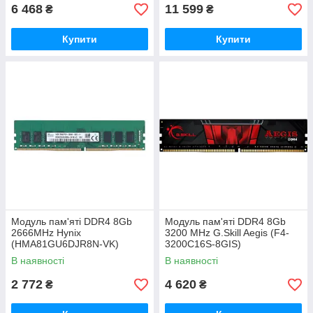
6 468
11 599
₴
₴
Купити
Купити
Модуль пам'яті DDR4 8Gb
Модуль пам'яті DDR4 8Gb
2666MHz Hynix
3200 MHz G.Skill Aegis (F4-
(HMA81GU6DJR8N-VK)
3200C16S-8GIS)
В наявності
В наявності
2 772
4 620
₴
₴