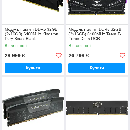
Модуль пам'яті DDR5 32GB
Модуль пам'яті DDR5 32GB
(2x16GB) 6400MHz Kingston
(2x16GB) 6400MHz Team T-
Fury Beast Black
Force Delta RGB
(KF564C32BBK2-32)
(FF3D532G6400HC40BDC01)
В наявності
В наявності
29 999
26 799
₴
₴
Купити
Купити