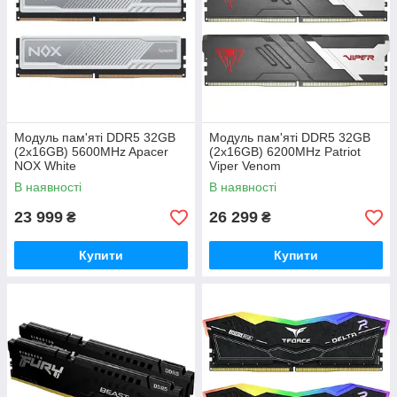
Модуль пам'яті DDR5 32GB
Модуль пам'яті DDR5 32GB
(2x16GB) 5600MHz Apacer
(2x16GB) 6200MHz Patriot
NOX White
Viper Venom
(AH5U32G56C522MWAA-2)
(PVV532G620C40K)
В наявності
В наявності
23 999
26 299
₴
₴
Купити
Купити