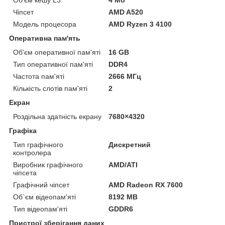
Чіпсет
AMD A520
Модель процесора
AMD Ryzen 3 4100
Оперативна пам'ять
Об'єм оперативної пам'яті
16 GB
Тип оперативної пам'яті
DDR4
Частота пам'яті
2666 МГц
Кількість слотів пам'яті
2
Екран
Роздільна здатність екрану
7680×4320
Графіка
Тип графічного
Дискретний
контролера
Виробник графічного
AMD/ATI
чіпсета
Графічний чіпсет
AMD Radeon RX 7600
Об`єм відеопам'яті
8192 MB
Тип відеопам'яті
GDDR6
Пристрої зберігання даних