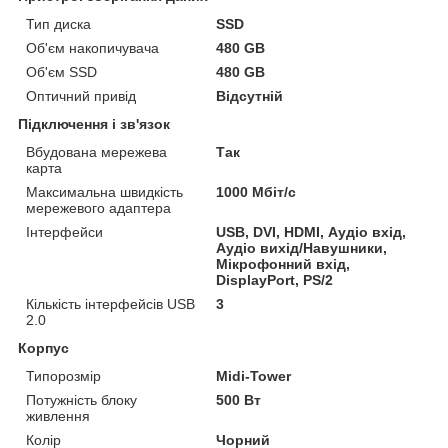
Тип диска
SSD
Об'єм накопичувача
480 GB
Об'єм SSD
480 GB
Оптичний привід
Відсутній
Підключення і зв'язок
Вбудована мережева
Так
карта
Максимальна швидкість
1000 Мбіт/с
мережевого адаптера
Інтерфейси
USB, DVI, HDMI, Аудіо вхід,
Аудіо вихід/Навушники,
Мікрофонний вхід,
DisplayPort, PS/2
Кількість інтерфейсів USB
3
2.0
Корпус
Типорозмір
Midi-Tower
Потужність блоку
500 Вт
живлення
Колір
Чорний