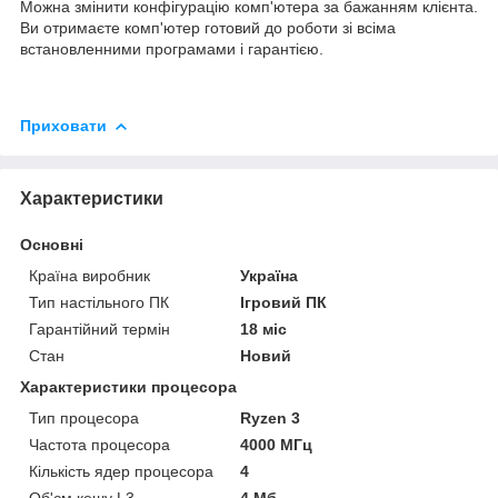
Можна змінити конфігурацію комп'ютера за бажанням клієнта.
Ви отримаєте комп'ютер готовий до роботи зі всіма
встановленними програмами і гарантією.
Приховати
Характеристики
Основні
Країна виробник
Україна
Тип настільного ПК
Ігровий ПК
Гарантійний термін
18 міс
Стан
Новий
Характеристики процесора
Тип процесора
Ryzen 3
Частота процесора
4000 МГц
Кількість ядер процесора
4
Об'єм кешу L3
4 Мб