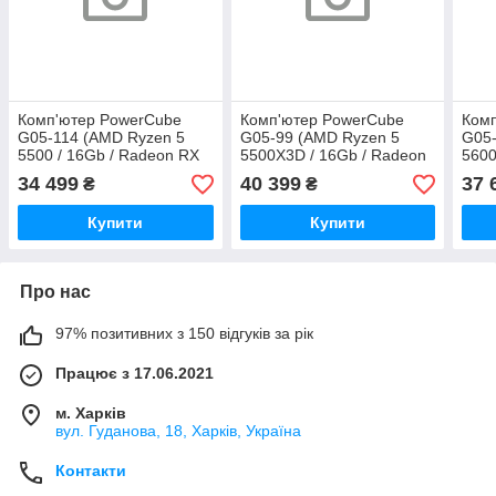
Комп'ютер PowerCube
Комп'ютер PowerCube
Ком
G05-114 (AMD Ryzen 5
G05-99 (AMD Ryzen 5
G05-
5500 / 16Gb / Radeon RX
5500X3D / 16Gb / Radeon
5600
7600 8Gb / SSD 512Gb /
RX 7600 8Gb / SSD 512Gb
7600
34 499
40 399
37 
₴
₴
500W / USB 3.2)
/ 500W / USB 3.2)
500W
Купити
Купити
Про нас
97% позитивних з 150 відгуків за рік
Працює з 17.06.2021
м. Харків
вул. Гуданова, 18, Харків, Україна
Контакти