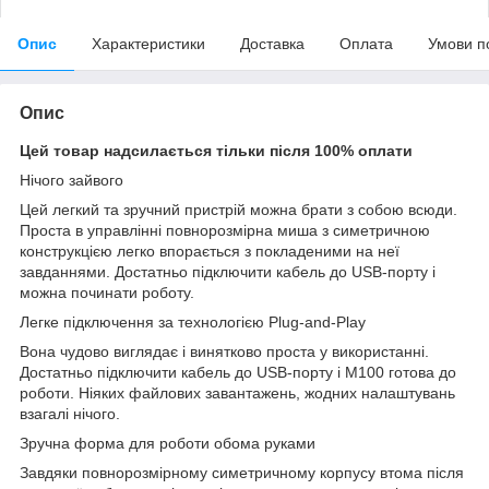
Опис
Характеристики
Доставка
Оплата
Умови п
Опис
Цей товар надсилається тільки після 100% оплати
Нічого зайвого
Цей легкий та зручний пристрій можна брати з собою всюди.
Проста в управлінні повнорозмірна миша з симетричною
конструкцією легко впорається з покладеними на неї
завданнями. Достатньо підключити кабель до USB-порту і
можна починати роботу.
Легке підключення за технологією Plug-and-Play
Вона чудово виглядає і винятково проста у використанні.
Достатньо підключити кабель до USB-порту і M100 готова до
роботи. Ніяких файлових завантажень, жодних налаштувань
взагалі нічого.
Зручна форма для роботи обома руками
Завдяки повнорозмірному симетричному корпусу втома після