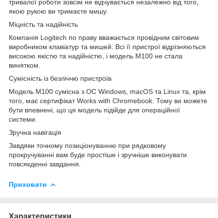
тривалої роботи зовсім не відчувається незалежно від того,
якою рукою ви тримаєте мишу.
Міцність та надійність
Компанія Logitech по праву вважається провідним світовим
виробником клавіатур та мишей. Всі її пристрої відрізняються
високою якістю та надійністю, і модель M100 не стала
винятком.
Сумісність із безліччю пристроїв
Модель M100 сумісна з ОС Windows, macOS та Linux та, крім
того, має сертифікат Works with Chromebook. Тому ви можете
бути впевнені, що ця модель підійде для операційної
системи.
Зручна навігація
Завдяки точному позиціонуванню при рядковому
прокручуванні вам буде простіше і зручніше виконувати
повсякденні завдання.
Приховати
Характеристики