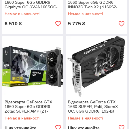
1660 Super 6Gb GDDR6
1660 Super 6Gb GDDR6
Gigabyte OC (GV-N166SOC-
INNO3D Twin X2 (N166S2-
6GD) Refurbished
06D6-1712VA15L)
Немає в наявності
Немає в наявності
6 510
5 775
₴
₴
Відеокарта GeForce GTX
Відеокарта GeForce GTX
1660 Super 6Gb GDDR6
1660 SUPER, Palit, StormX
Zotac SUPER AMP (ZT-
OC, 6Gb GDDR6, 192-bit
T16620D-10M)
(NE6166SS18J9-161F)
Немає в наявності
Немає в наявності
Refurbished
Ціну уточнюйте
Ціну уточнюйте