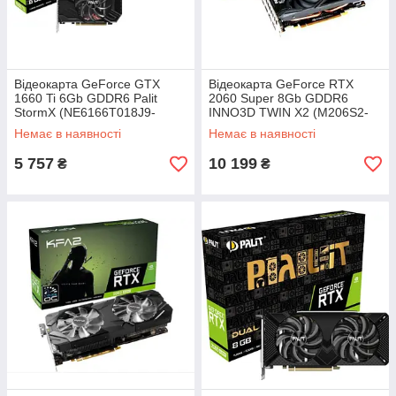
Відеокарта GeForce GTX
Відеокарта GeForce RTX
1660 Ti 6Gb GDDR6 Palit
2060 Super 8Gb GDDR6
StormX (NE6166T018J9-
INNO3D TWIN X2 (M206S2-
161F) Refurbished
08D6-1710VA15L)
Немає в наявності
Немає в наявності
Refurbished
5 757
10 199
₴
₴