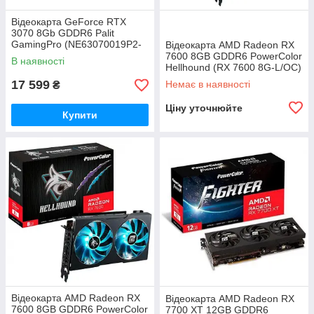
Відеокарта GeForce RTX
3070 8Gb GDDR6 Palit
GamingPro (NE63070019P2-
Відеокарта AMD Radeon RX
1041A) Refurbished
7600 8GB GDDR6 PowerColor
В наявності
Hellhound (RX 7600 8G-L/­OC)
17 599
Немає в наявності
₴
Ціну уточнюйте
Купити
Відеокарта AMD Radeon RX
Відеокарта AMD Radeon RX
7600 8GB GDDR6 PowerColor
7700 XT 12GB GDDR6