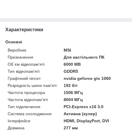
Характеристики
Основні
Виробник
MSI
Призначення
Для настільного ПК
Об`єм відеопам'яті
6000 MB
Тип відеопам'яті
GDDR5
Графічний чіпсет
nvidia geforce gtx 1060
Розрядність шини пам'яті
192 біт
Частота процесора
1506 МГц
Частота відеопам'яті
8004 МГц
Тип підключення
PCI-Express x16 3.0
Система охолодження
Активна (кулер)
Інтерфейси
HDMI, DisplayPort, DVI
Довжина
277 мм