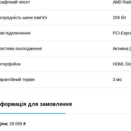
рафічний чіпсет
AMD Rad
озрядність шини пам'яті
256 біт
ип підключення
PCI-Expr
истема охолодження
Активна 
нтерфейси
HDMI, Dis
арантійний термін
3 міс
нформація для замовлення
іна:
18 099 ₴