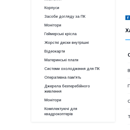
Корпуси
Засоби догляду за ПК
Монітори
Х
Геймерські крісла
Жорсткі диски внутрішні
Відеокарти
Материнські плати
Системи охолодження для ПК
В
Оперативна пам'ять
П
Джерела безперебійного
живлення
Монітори
О
Комплектуючі для
квадрокоптерів
Т