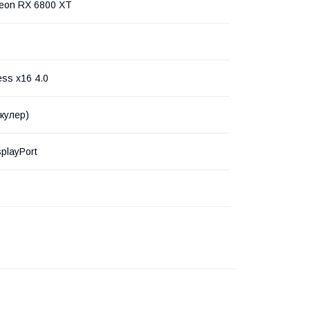
eon RX 6800 XT
ess x16 4.0
(кулер)
playPort