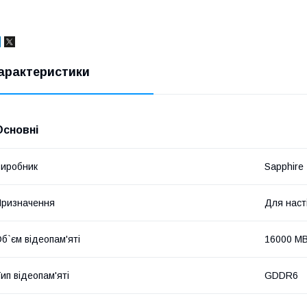
арактеристики
Основні
иробник
Sapphire
ризначення
Для наст
б`єм відеопам'яті
16000 M
ип відеопам'яті
GDDR6