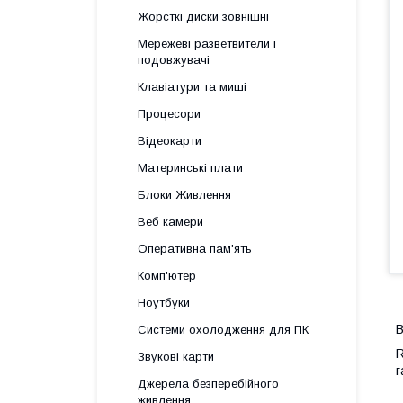
Жорсткі диски зовнішні
Мережеві разветвители і
подовжувачі
Клавіатури та миші
Процесори
Відеокарти
Материнські плати
Блоки Живлення
Веб камери
Оперативна пам'ять
Комп'ютер
Ноутбуки
В
Системи охолодження для ПК
R
Звукові карти
г
Джерела безперебійного
живлення