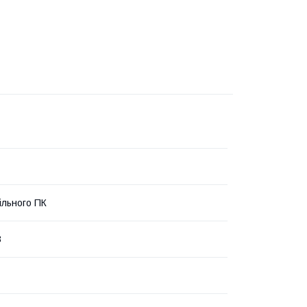
ільного ПК
B