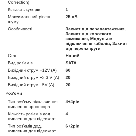
Correction)
Кількість кулерів
1
Максимальний рівень
25 дБ
шуму
Особливості
Захист від перевантаження,
Захист від короткого
замикання, Модульне
підключення кабелів, Захист
від перенапруги
Стан
Новий
Вид роз'ємів
SATA
Вихідний струм +12V (A)
60
Вихідний струм +3.3 V (A)
20
Вихідний струм +5V (A)
20
Роз'єми
Тип роз'єму підключення
4+4pin
живлення процесора
Кількість роз'ємів дод.
4
живлення для відеокарт
Тип роз'ємів дод.
6+2pin
живлення для відеокарт