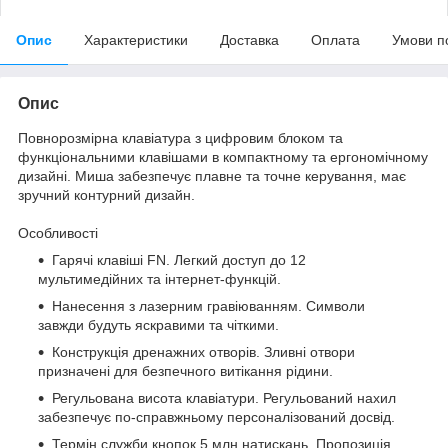
Опис
Характеристики
Доставка
Оплата
Умови п
Опис
Повнорозмірна клавіатура з цифровим блоком та
функціональними клавішами в компактному та ергономічному
дизайні. Миша забезпечує плавне та точне керування, має
зручний контурний дизайн.
Особливості
Гарячі клавіші FN. Легкий доступ до 12
мультимедійних та інтернет-функцій.
Нанесення з лазерним гравіюванням. Символи
завжди будуть яскравими та чіткими.
Конструкція дренажних отворів. Зливні отвори
призначені для безпечного витікання рідини.
Регульована висота клавіатури. Регульований нахил
забезпечує по-справжньому персоналізований досвід.
Термін служби кнопок 5 млн натискань. Пропозиція