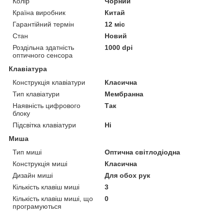
Колір
Чорний
Країна виробник
Китай
Гарантійний термін
12 міс
Стан
Новий
Роздільна здатність
1000 dpi
оптичного сенсора
Клавіатура
Конструкція клавіатури
Класична
Тип клавіатури
Мембранна
Наявність цифрового
Так
блоку
Підсвітка клавіатури
Ні
Миша
Тип миші
Оптична світлодіодна
Конструкція миші
Класична
Дизайн миші
Для обох рук
Кількість клавіш миші
3
Кількість клавіш миші, що
0
програмуються