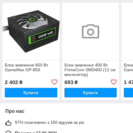
Блок живлення 850 Вт
Блок живлення 400 Вт
Блок
GameMax GP-850
FrimeCom SMD400 (12 см
Gam
вентилятор)
2 402
693
1 4
₴
₴
Купити
Купити
Про нас
97% позитивних з 150 відгуків за рік
Працює з 17.06.2021