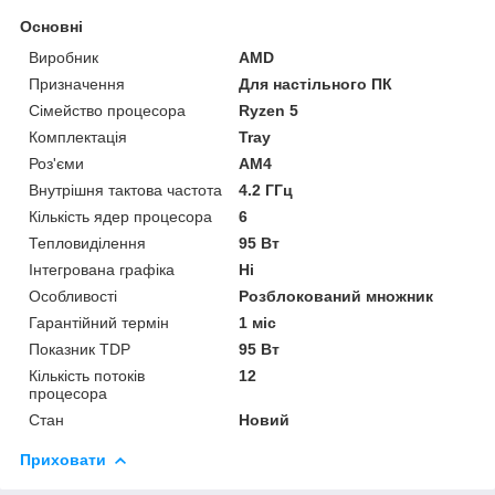
Основні
Виробник
AMD
Призначення
Для настільного ПК
Сімейство процесора
Ryzen 5
Комплектація
Tray
Роз'єми
AM4
Внутрішня тактова частота
4.2 ГГц
Кількість ядер процесора
6
Тепловиділення
95 Вт
Інтегрована графіка
Ні
Особливості
Розблокований множник
Гарантійний термін
1 міс
Показник TDP
95 Вт
Кількість потоків
12
процесора
Стан
Новий
Приховати