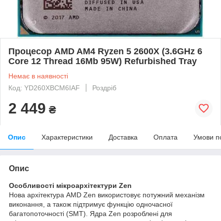
Процесор AMD AM4 Ryzen 5 2600X (3.6GHz 6
Core 12 Thread 16Mb 95W) Refurbished Tray
Немає в наявності
Код: YD260XBCM6IAF
Роздріб
2 449
₴
Опис
Характеристики
Доставка
Оплата
Умови п
Опис
Особливості мікроархітектури Zen
Нова архітектура AMD Zen використовує потужний механізм
виконання, а також підтримує функцію одночасної
багатопоточності (SMT). Ядра Zen розроблені для