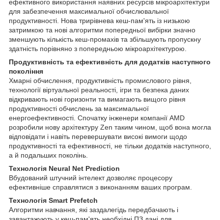
ефективного використання наявних ресурсів мікроархітектури
для забезпечення максимальної обчислювальної
продуктивності. Нова трирівнева кеш-пам'ять із низькою
затримкою та нові алгоритми попередньої вибірки значно
зменшують кількість кеш-промахів та збільшують пропускну
здатність порівняно з попередньою мікроархітектурою.
Продуктивність та ефективність для додатків наступного
покоління
Хмарні обчислення, продуктивність промислового рівня,
технології віртуальної реальності, ігри та безпека даних
відкривають нові горизонти та вимагають вищого рівня
продуктивності обчислень за максимальної
енергоефективності. Спочатку інженери компанії AMD
розробили нову архітектуру Zen таким чином, щоб вона могла
відповідати і навіть перевершувати високі вимоги щодо
продуктивності та ефективності, не тільки додатків наступного,
а й подальших поколінь.
Технологія Neural Net Prediction
Вбудований штучний інтелект дозволяє процесору
ефективніше справлятися з виконанням ваших програм.
Технологія Smart Prefetch
Алгоритми навчання, які заздалегідь передбачають і
завантажують у кеш-пам'ять необхідні ПЗ дані для