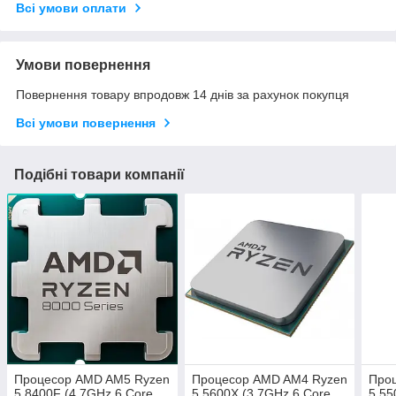
Всі умови оплати
Умови повернення
Повернення товару впродовж 14 днів за рахунок покупця
Всі умови повернення
Подібні товари компанії
Процесор AMD AM5 Ryzen
Процесор AMD AM4 Ryzen
Про
5 8400F (4.7GHz 6 Core
5 5600X (3.7GHz 6 Core
5 55