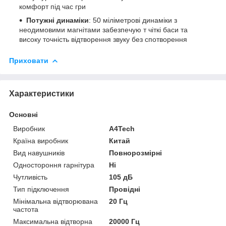
комфорт під час гри
Потужні динаміки
: 50 міліметрові динаміки з
неодимовими магнітами забезпечую т чіткі баси та
високу точність відтворення звуку без спотворення
Приховати
Характеристики
Основні
Виробник
A4Tech
Країна виробник
Китай
Вид навушників
Повнорозмірні
Одностороння гарнітура
Ні
Чутливість
105 дБ
Тип підключення
Провідні
Мінімальна відтворювана
20 Гц
частота
Максимальна відтворна
20000 Гц