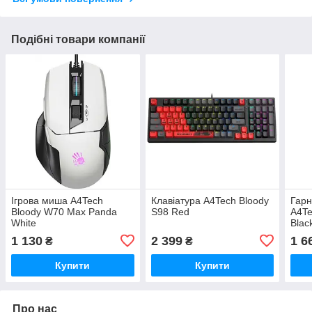
Подібні товари компанії
Ігрова миша A4Tech
Клавіатура A4Tech Bloody
Гарн
Bloody W70 Max Panda
S98 Red
A4Te
White
Blac
1 130
2 399
1 6
₴
₴
Купити
Купити
Про нас