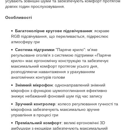
усувають зовнішні шуми та забезпечують комфорт протягом
довгих годин прослуховування.
Особливості
Багатоколірне кругове підсвічування
: яскраве
RGB підсвічування, що переливається, підкреслює
атмосферу гри
Система підтримки
"Паряче крило": м'яке
регульоване оголів'я з системою підтримки «Паряче
крило» має ергономічну конструкцію та забезпечує
максимальний комфорт протягом усього дня,
розподіляючи навантаження з урахуванням
анатомічних контурів голови
Знімний мікрофон
: однонаправлений знімний
мікрофон з функцією шумопоглинання ефективно
знижує небажаний фоновий шум під час запису
Зручний контролер
: колесо регулювання гучності та
мікрофона забезпечують максимально зручне
управління в процесі гри
Преміальний комфорт
: великі ергономічні 3D
амбушури з екошкіри забезпечують максимальний