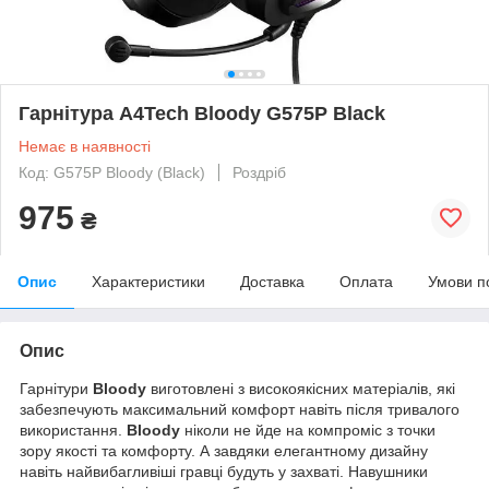
Гарнітура A4Tech Bloody G575P Black
Немає в наявності
Код: G575P Bloody (Black)
Роздріб
975
₴
Опис
Характеристики
Доставка
Оплата
Умови п
Опис
Гарнітури
Bloody
виготовлені з високоякісних матеріалів, які
забезпечують максимальний комфорт навіть після тривалого
використання.
Bloody
ніколи не йде на компроміс з точки
зору якості та комфорту. А завдяки елегантному дизайну
навіть найвибагливіші гравці будуть у захваті. Навушники