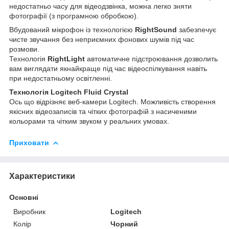
недостатньо часу для відеодзвінка, можна легко зняти
фотографії (з програмною обробкою).
Вбудований мікрофон із технологією
RightSound
забезпечує
чисте звучання без неприємних фонових шумів під час
розмови.
Технологія
RightLight
автоматичне підстроювання дозволить
вам виглядати якнайкраще під час відеоспілкування навіть
при недостатньому освітленні.
Технологія Logitech Fluid Crystal
Ось що відрізняє веб-камери Logitech. Можливість створення
якісних відеозаписів та чітких фотографій з насиченими
кольорами та чітким звуком у реальних умовах.
Приховати
Характеристики
Основні
Виробник
Logitech
Колір
Чорний