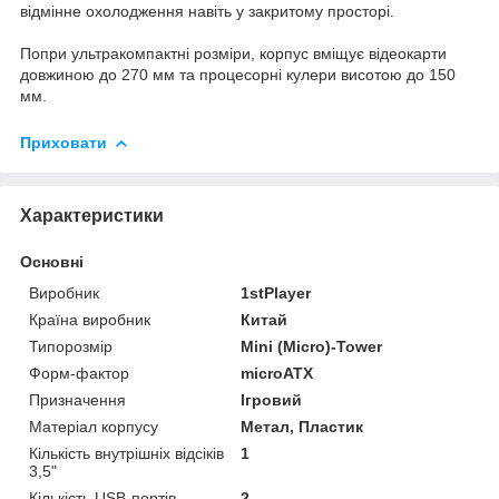
відмінне охолодження навіть у закритому просторі.
Попри ультракомпактні розміри, корпус вміщує відеокарти
довжиною до 270 мм та процесорні кулери висотою до 150
мм.
Приховати
Характеристики
Основні
Виробник
1stPlayer
Країна виробник
Китай
Типорозмір
Mini (Micro)-Tower
Форм-фактор
microATX
Призначення
Ігровий
Матеріал корпусу
Метал, Пластик
Кількість внутрішніх відсіків
1
3,5"
Кількість USB-портів
2