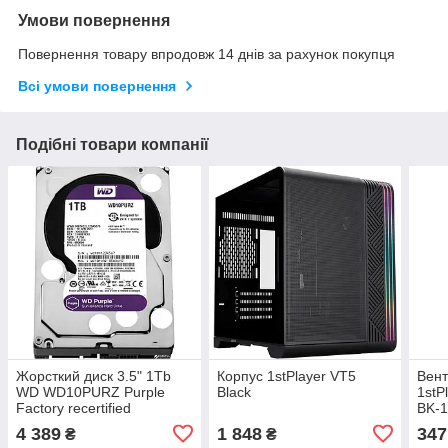
Умови повернення
Повернення товару впродовж 14 днів за рахунок покупця
Всі умови повернення
Подібні товари компанії
Жорсткий диск 3.5" 1Tb
Корпус 1stPlayer VT5
Вен
WD WD10PURZ Purple
Black
1stP
Factory recertified
BK-
4 389
1 848
347
₴
₴