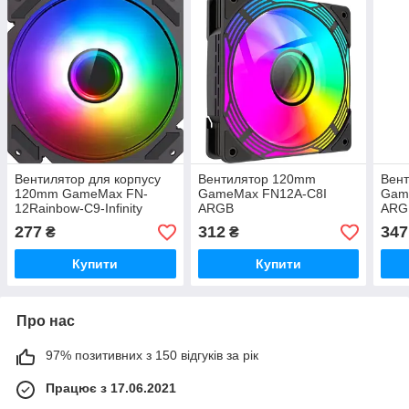
Вентилятор для корпусу
Вентилятор 120mm
Вен
120mm GameMax FN-
GameMax FN12A-C8I
Gam
12Rainbow-C9-Infinity
ARGB
ARG
ARGB
277
312
347
₴
₴
Купити
Купити
Про нас
97% позитивних з 150 відгуків за рік
Працює з 17.06.2021