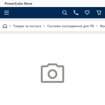
PowerCube Store
Товари та послуги
Системи охолодження для ПК
Ве