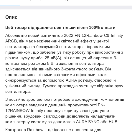
Опис
Цей товар відправляється тільки після 100% оплати
Абсолютно новий вентилятор 2022 FN-12Rainbow-C9-Infinity
ARGB, він має нескінченний світловий ефект у центрі
вентилятора та безшумний вентилятор з гідравлічним
підшипником, що забезпечує тиху роботу при використанні з
рівнем шуму прибл. 25 дБ(A), він оснащений адресним 3-
контактним роз'ємом 5 В, а живлення вентилятора
здійснюється від звичайного 3-контактного роз'єму. Він
поставляється з різними світловими ефектами, коли
синхронізується за допомогою AURA роз'єму, створюючи
унікальний вигляд. Гумова прокладка зменшує вібрацію руху
вентилятора.
З постійно зростаючою потребою в охолодженні компонентів
комп'ютера завдяки підвищеній продуктивності FN-
12RAINBOW-Infinity пропонує користувачеві доступне
рішення, вбудовані світлодіоди дозволяють налаштувати
комп'ютерну систему за допомогою AURA SYNC або HUB.
Контролер Rainbow – це ідеальне оновлення для