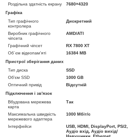
Роздільна здатність екрану
7680×4320
Графіка
Тип графічного
Дискретний
контролера
Виробник графічного
AMD/ATI
чіпсета
Графічний чіпсет
RX 7800 XT
Об`єм відеопам'яті
16384 MB
Пристрої зберігання даних
Тип диска
SSD
Об'єм SSD
1000 GB
Оптичний привід
Відсутній
Підключення і зв'язок
Вбудована мережева
Так
карта
Максимальна швидкість
1000 Мбіт/с
мережевого адаптера
Інтерфейси
USB, HDMI, DisplayPort, PS/2,
Аудіо вхід, Аудіо вихід/
Навушники, Ethernet