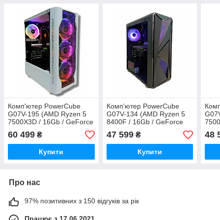
Комп'ютер PowerCube
Комп'ютер PowerCube
Ком
G07V-195 (AMD Ryzen 5
G07V-134 (AMD Ryzen 5
G07V
7500X3D / 16Gb / GeForce
8400F / 16Gb / GeForce
7500
RTX 3080 10GB / SSD
RTX 3060 12GB / SSD
RTX 
60 499
47 599
48 
₴
₴
512Gb / 800W / USB 3.2)
512Gb / 600W / USB 3.2)
512G
Купити
Купити
Про нас
97% позитивних з 150 відгуків за рік
Працює з 17.06.2021