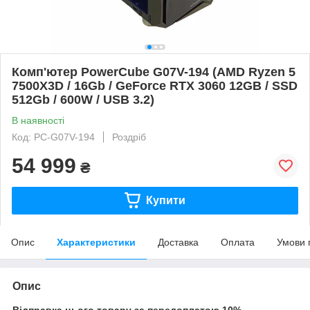
Комп'ютер PowerCube G07V-194 (AMD Ryzen 5
7500X3D / 16Gb / GeForce RTX 3060 12GB / SSD
512Gb / 600W / USB 3.2)
В наявності
Код: PC-G07V-194
Роздріб
54 999
₴
Купити
Опис
Характеристики
Доставка
Оплата
Умови 
Опис
Відправка цього товару за передоплатою 10%