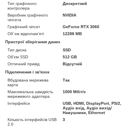
Тип графічного
Дискретний
контролера
Виробник графічного
NVIDIA
чіпсета
Графічний чіпсет
GeForce RTX 3060
Об`єм відеопам'яті
12288 MB
Пристрої зберігання даних
Тип диска
SSD
Об'єм SSD
512 GB
Оптичний привід
Відсутній
Підключення і зв'язок
Вбудована мережева
Так
карта
Максимальна швидкість
1000 Мбіт/с
мережевого адаптера
Інтерфейси
USB, HDMI, DisplayPort, PS/2,
Аудіо вхід, Аудіо вихід/
Навушники, Ethernet
Кількість інтерфейсів USB
3
2.0