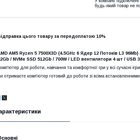
У компанії підключені
будь-який товар не п
Відправка цього товару за передоплатою 10%
MD AM5 Ryzen 5 7500X3D (4.5GHz 6 Ядер 12 Потоків L3 96Mb)
2Gb / NVMe SSD 512Gb / 700W / LED вентилятори 4 шт / USB 3.
омп'ютер для роботи, навчання та комфортної гри у всі сучасні ігр
и отримаєте комп'ютер готовий до роботи зі всіма встановленними 
арактеристики
Основні