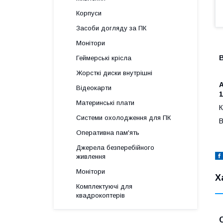
Корпуси
Засоби догляду за ПК
Монітори
Геймерські крісла
Жорсткі диски внутрішні
A
Відеокарти
1
Материнські плати
К
Системи охолодження для ПК
В
Оперативна пам'ять
Джерела безперебійного
живлення
Монітори
Х
Комплектуючі для
квадрокоптерів