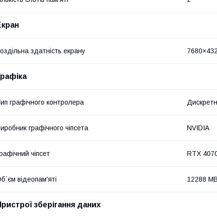
Екран
оздільна здатність екрану
7680×43
Графіка
ип графічного контролера
Дискрет
иробник графічного чіпсета
NVIDIA
рафічний чіпсет
RTX 407
б`єм відеопам'яті
12288 M
Пристрої зберігання даних