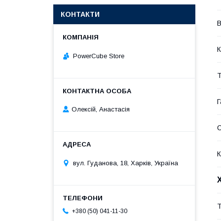
КОНТАКТИ
В
К
PowerCube Store
Т
Г
Олексій, Анастасія
К
вул. Гуданова, 18, Харків, Україна
Т
+380 (50) 041-11-30