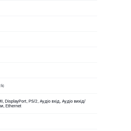
т/с
, DisplayPort, PS/2, Аудіо вхід, Аудіо вихід/
и, Ethernet