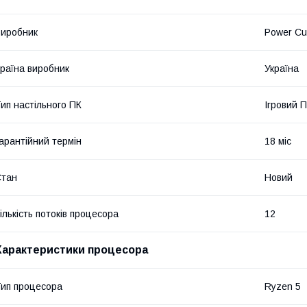
иробник
Power C
раїна виробник
Україна
ип настільного ПК
Ігровий 
арантійний термін
18 міс
Стан
Новий
ількість потоків процесора
12
Характеристики процесора
ип процесора
Ryzen 5