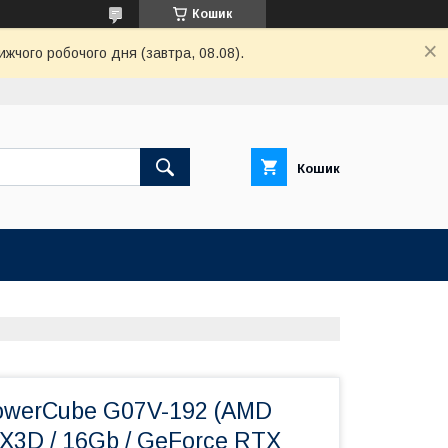
Кошик
жчого робочого дня (завтра, 08.08).
Кошик
owerCube G07V-192 (AMD
X3D / 16Gb / GeForce RTX