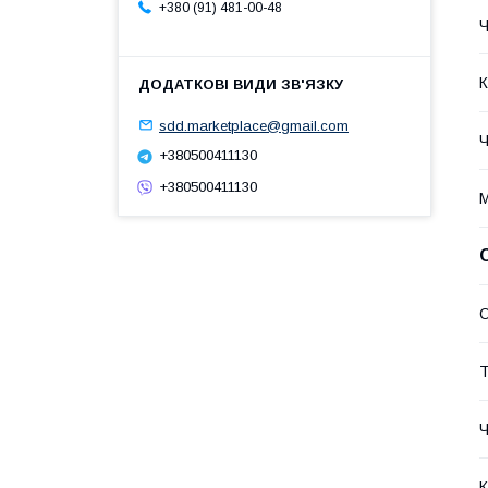
+380 (91) 481-00-48
Ч
К
sdd.marketplace@gmail.com
Ч
+380500411130
+380500411130
М
О
Т
Ч
К