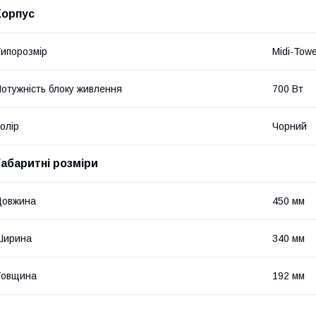
Корпус
ипорозмір
Midi-Tow
отужність блоку живлення
700 Вт
олір
Чорний
Габаритні розміри
Довжина
450 мм
Ширина
340 мм
Товщина
192 мм