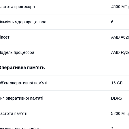
астота процесора
4500 МГ
ількість ядер процесора
6
іпсет
AMD A62
одель процесора
AMD Ryz
Оперативна пам'ять
б'єм оперативної пам'яті
16 GB
ип оперативної пам'яті
DDR5
астота пам'яті
5200 МГ
ількість слотів пам'яті
2