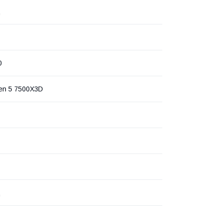
ц
0
en 5 7500X3D
ц