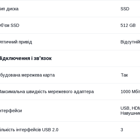
ип диска
SSD
б'єм SSD
512 GB
птичний привід
Відсутній
Підключення і зв'язок
будована мережева карта
Так
аксимальна швидкість мережевого адаптера
1000 Мбі
USB, HDMI
нтерфейси
Навушник
ількість інтерфейсів USB 2.0
3