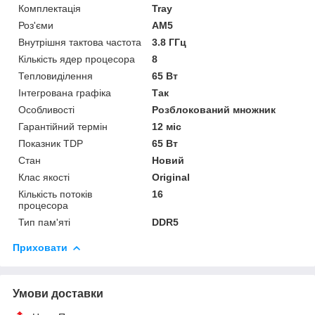
Комплектація
Tray
Роз'єми
AM5
Внутрішня тактова частота
3.8 ГГц
Кількість ядер процесора
8
Тепловиділення
65 Вт
Інтегрована графіка
Так
Особливості
Розблокований множник
Гарантійний термін
12 міс
Показник TDP
65 Вт
Стан
Новий
Клас якості
Original
Кількість потоків
16
процесора
Тип пам'яті
DDR5
Приховати
Умови доставки