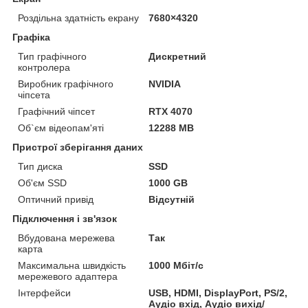
Роздільна здатність екрану
7680×4320
Графіка
Тип графічного
Дискретний
контролера
Виробник графічного
NVIDIA
чіпсета
Графічний чіпсет
RTX 4070
Об`єм відеопам'яті
12288 MB
Пристрої зберігання даних
Тип диска
SSD
Об'єм SSD
1000 GB
Оптичний привід
Відсутній
Підключення і зв'язок
Вбудована мережева
Так
карта
Максимальна швидкість
1000 Мбіт/с
мережевого адаптера
Інтерфейси
USB, HDMI, DisplayPort, PS/2,
Аудіо вхід, Аудіо вихід/