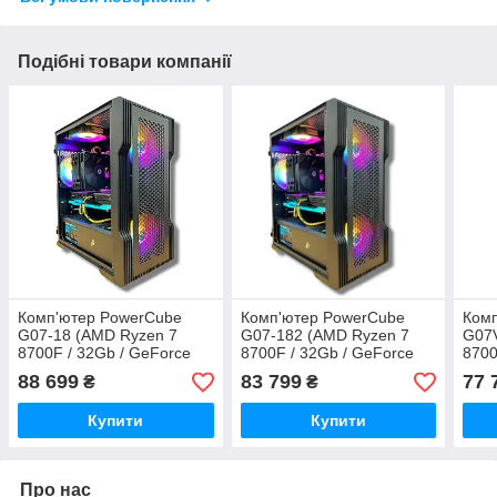
Подібні товари компанії
Комп'ютер PowerCube
Комп'ютер PowerCube
Ком
G07-18 (AMD Ryzen 7
G07-182 (AMD Ryzen 7
G07V
8700F / 32Gb / GeForce
8700F / 32Gb / GeForce
8700
RTX 4070 Super 12GB /
RTX 4070 12GB / SSD 1Tb
RTX 
88 699
83 799
77 
₴
₴
SSD 1Tb / 700W / USB 3.2
/ 700W / ARGB)
512G
Купити
Купити
Про нас