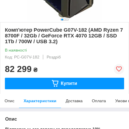
Комп'ютер PowerCube G07V-182 (AMD Ryzen 7
8700F / 32Gb / GeForce RTX 4070 12GB / SSD
1Tb / 700W / USB 3.2)
В наявності
Код: PC-G07V-182
Роздріб
82 299
₴
Купити
Опис
Характеристики
Доставка
Оплата
Умови 
Опис
Відправка цього товару за передоплатою 10%