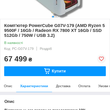
Комп'ютер PowerCube G07V-179 (AMD Ryzen 5
9500F / 16Gb / Radeon RX 7800 XT 16Gb / SSD
512Gb / 750W / USB 3.2)
В наявності
Код: PC-G07V-179
Роздріб
67 499
₴
Купити
Опис
Характеристики
Доставка
Оплата
Умови 
Опис
Відправка цього товару за передоплатою 10%