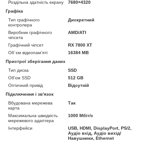
Роздільна здатність екрану
7680×4320
Графіка
Тип графічного
Дискретний
контролера
Виробник графічного
AMD/ATI
чіпсета
Графічний чіпсет
RX 7800 XT
Об`єм відеопам'яті
16384 MB
Пристрої зберігання даних
Тип диска
SSD
Об'єм SSD
512 GB
Оптичний привід
Відсутній
Підключення і зв'язок
Вбудована мережева
Так
карта
Максимальна швидкість
1000 Мбіт/с
мережевого адаптера
Інтерфейси
USB, HDMI, DisplayPort, PS/2,
Аудіо вхід, Аудіо вихід/
Навушники, Ethernet