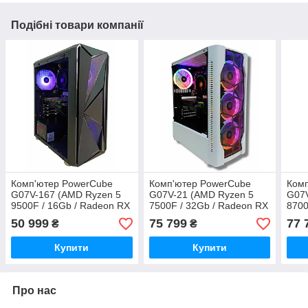
Подібні товари компанії
Комп'ютер PowerCube
Комп'ютер PowerCube
Ком
G07V-167 (AMD Ryzen 5
G07V-21 (AMD Ryzen 5
G07V
9500F / 16Gb / Radeon RX
7500F / 32Gb / Radeon RX
8700
6700 XT 12GB / SSD
7800 XT 16Gb / SSD 1Tb /
7800
50 999
75 799
77 
₴
₴
512Gb / 700W / USB 3.2)
750W / USB 3.2)
750W
Купити
Купити
Про нас