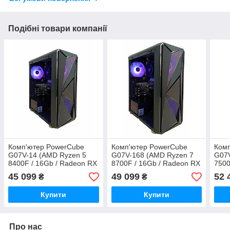
Подібні товари компанії
Комп'ютер PowerCube
Комп'ютер PowerCube
Ком
G07V-14 (AMD Ryzen 5
G07V-168 (AMD Ryzen 7
G07V
8400F / 16Gb / Radeon RX
8700F / 16Gb / Radeon RX
7500
7600 8GB / SSD 512Gb /
6700 XT 12GB / SSD
RX 7
45 099
49 099
52 
₴
₴
500W / USB 3.2)
512Gb / 700W / USB 3.2)
/ 50
Купити
Купити
Про нас