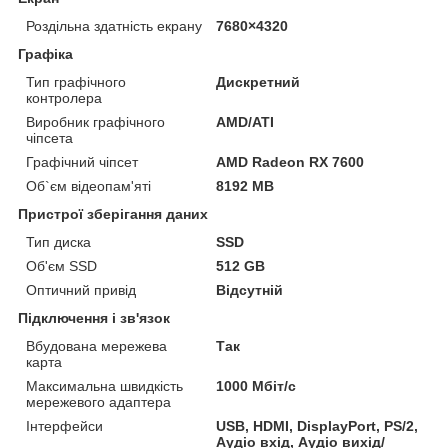
Роздільна здатність екрану
7680×4320
Графіка
Тип графічного
Дискретний
контролера
Виробник графічного
AMD/ATI
чіпсета
Графічний чіпсет
AMD Radeon RX 7600
Об`єм відеопам'яті
8192 MB
Пристрої зберігання даних
Тип диска
SSD
Об'єм SSD
512 GB
Оптичний привід
Відсутній
Підключення і зв'язок
Вбудована мережева
Так
карта
Максимальна швидкість
1000 Мбіт/с
мережевого адаптера
Інтерфейси
USB, HDMI, DisplayPort, PS/2,
Аудіо вхід, Аудіо вихід/