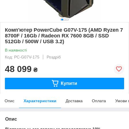
Комп'ютер PowerCube G07V-175 (AMD Ryzen 7
8700F / 16Gb / Radeon RX 7600 8GB / SSD
512Gb / 500W / USB 3.2)
В наявності
Код: PC-G07V-175
Роздріб
48 099
₴
Купити
Опис
Характеристики
Доставка
Оплата
Умови 
Опис
Відправка цього товару за передоплатою 10%