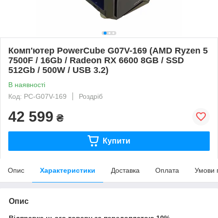
Комп'ютер PowerCube G07V-169 (AMD Ryzen 5
7500F / 16Gb / Radeon RX 6600 8GB / SSD
512Gb / 500W / USB 3.2)
В наявності
Код: PC-G07V-169
Роздріб
42 599
₴
Купити
Опис
Характеристики
Доставка
Оплата
Умови 
Опис
Відправка цього товару за передоплатою 10%