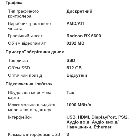
Графіка
Тип графічного
Дискретний
контролера
Виробник графічного
AMD/ATI
чіпсета
Графічний чіпсет
Radeon RX 6600
Об`єм відеопам'яті
8192 MB
Пристрої зберігання даних
Тип диска
SSD
Об'єм SSD
512 GB
Оптичний привід
Відсутній
Підключення і зв'язок
Вбудована мережева
Так
карта
Максимальна швидкість
1000 Мбіт/с
мережевого адаптера
Інтерфейси
USB, HDMI, DisplayPort, PS/2,
Аудіо вхід, Аудіо вихід/
Навушники, Ethernet
Кількість інтерфейсів USB
3