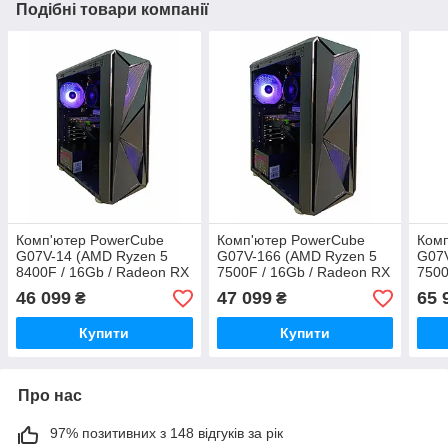
Подібні товари компанії
Комп'ютер PowerCube
Комп'ютер PowerCube
Ком
G07V-14 (AMD Ryzen 5
G07V-166 (AMD Ryzen 5
G07V
8400F / 16Gb / Radeon RX
7500F / 16Gb / Radeon RX
7500
7600 8GB / SSD 512Gb /
6700 XT 12GB / SSD
RX 9
46 099
47 099
65 
₴
₴
500W / USB 3.2)
512Gb / 700W / USB 3.2)
512G
Купити
Купити
Про нас
97% позитивних з 148 відгуків за рік