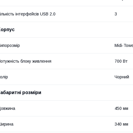
ількість інтерфейсів USB 2.0
3
Корпус
ипорозмір
Midi-Tow
отужність блоку живлення
700 Вт
олір
Чорний
Габаритні розміри
Довжина
450 мм
Ширина
340 мм