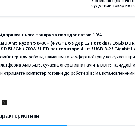
У компанії підключені
будь-який товар не п
Відправка цього товару за передоплатою 10%
MD AM5 Ryzen 5 8400F (4.7GHz 6 Ядер 12 Потоків) / 16Gb DDR
SD 512Gb / 700W / LED вентилятори 4 шт / USB 3.2 / Gigabit 
омп'ютер для роботи, навчання та комфортної гри у всі сучасні ігр
латформа AMD AM5, сучасна оперативна пам'ять DDR5 та чудові м
и отримаєте комп'ютер готовий до роботи зі всіма встановленними 
арактеристики