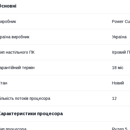
Основні
иробник
Power C
раїна виробник
Україна
ип настільного ПК
Ігровий 
арантійний термін
18 міс
Стан
Новий
ількість потоків процесора
12
Характеристики процесора
ип процесора
Ryzen 5