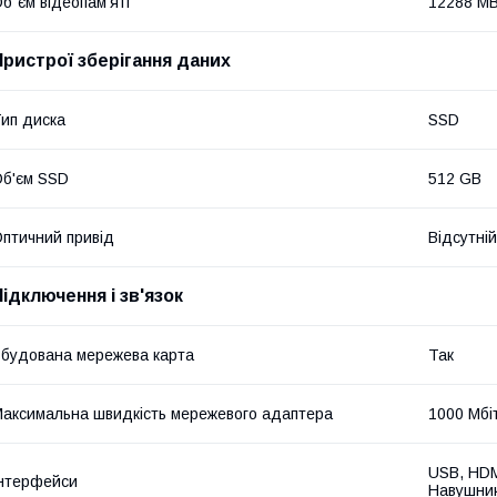
б`єм відеопам'яті
12288 M
Пристрої зберігання даних
ип диска
SSD
б'єм SSD
512 GB
птичний привід
Відсутній
Підключення і зв'язок
будована мережева карта
Так
аксимальна швидкість мережевого адаптера
1000 Мбі
USB, HDMI
нтерфейси
Навушник