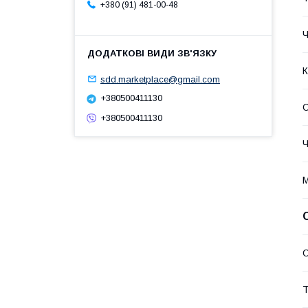
+380 (91) 481-00-48
Ч
К
sdd.marketplace@gmail.com
+380500411130
О
+380500411130
Ч
М
О
Т