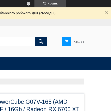
Кошик
ближчого робочого дня (сьогодні).
Кошик
owerCube G07V-165 (AMD
F / 16Gb / Radeon RX 6700 XT