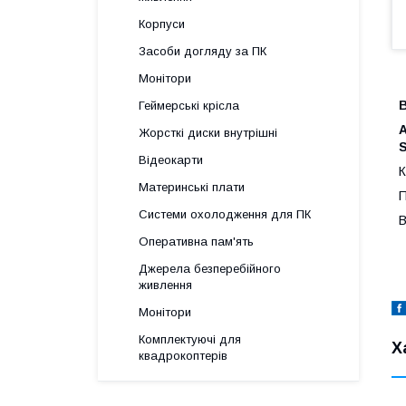
Корпуси
Засоби догляду за ПК
Монітори
Геймерські крісла
A
Жорсткі диски внутрішні
S
Відеокарти
К
Материнські плати
П
Системи охолодження для ПК
В
Оперативна пам'ять
Джерела безперебійного
живлення
Монітори
Комплектуючі для
Х
квадрокоптерів