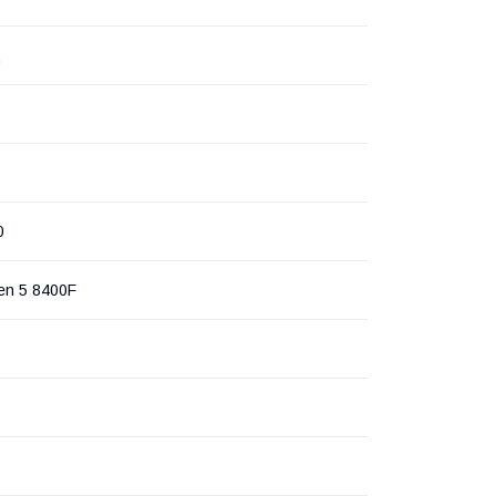
ц
0
n 5 8400F