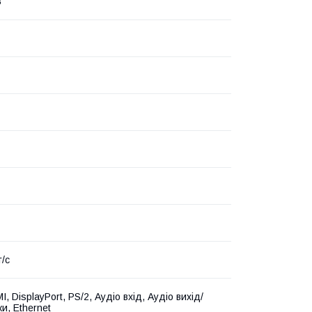
B
т/с
, DisplayPort, PS/2, Аудіо вхід, Аудіо вихід/
и, Ethernet