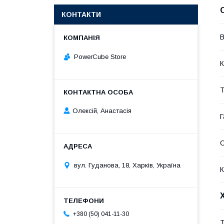
КОНТАКТИ
В
PowerCube Store
К
Т
Олексій, Анастасія
Г
вул. Гуданова, 18, Харків, Україна
К
+380 (50) 041-11-30
Т