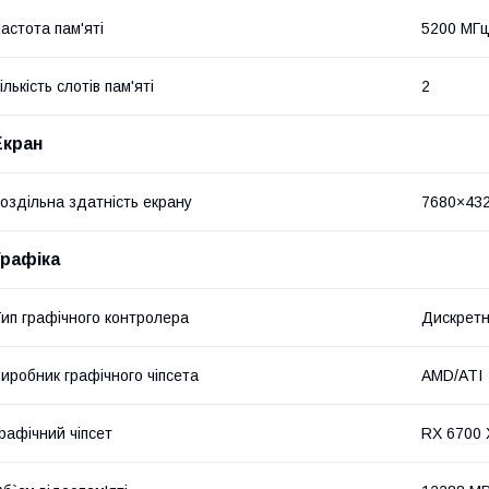
астота пам'яті
5200 МГ
ількість слотів пам'яті
2
Екран
оздільна здатність екрану
7680×43
Графіка
ип графічного контролера
Дискрет
иробник графічного чіпсета
AMD/ATI
рафічний чіпсет
RX 6700