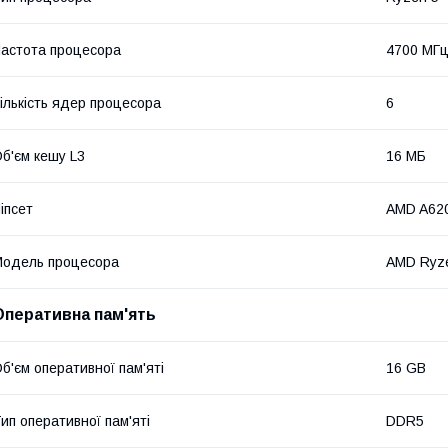
астота процесора
4700 МГ
ількість ядер процесора
6
б'єм кешу L3
16 МБ
іпсет
AMD A62
одель процесора
AMD Ryze
Оперативна пам'ять
б'єм оперативної пам'яті
16 GB
ип оперативної пам'яті
DDR5