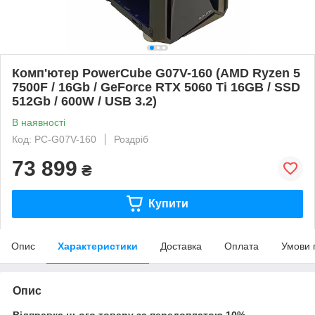
Комп'ютер PowerCube G07V-160 (AMD Ryzen 5
7500F / 16Gb / GeForce RTX 5060 Ti 16GB / SSD
512Gb / 600W / USB 3.2)
В наявності
Код: PC-G07V-160
Роздріб
73 899
₴
Купити
Опис
Характеристики
Доставка
Оплата
Умови 
Опис
Відправка цього товару за передоплатою 10%