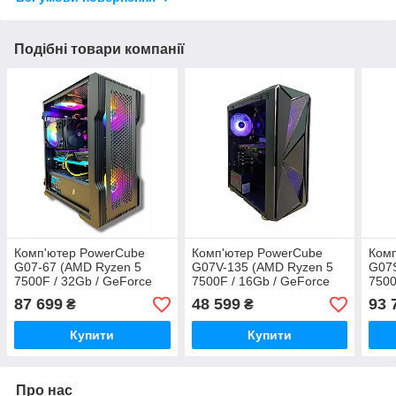
Подібні товари компанії
Комп'ютер PowerCube
Комп'ютер PowerCube
Ком
G07-67 (AMD Ryzen 5
G07V-135 (AMD Ryzen 5
G07S
7500F / 32Gb / GeForce
7500F / 16Gb / GeForce
7500
RTX 5060 Ti 16GB / SSD
RTX 3060 12GB / SSD
RTX 
87 699
48 599
93 
₴
₴
1Tb / 600W / USB 3.2)
512Gb / 600W / USB 3.2)
1Tb 
Купити
Купити
Про нас