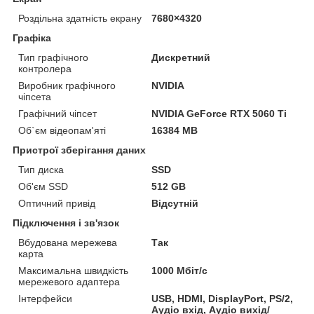
Роздільна здатність екрану
7680×4320
Графіка
Тип графічного
Дискретний
контролера
Виробник графічного
NVIDIA
чіпсета
Графічний чіпсет
NVIDIA GeForce RTX 5060 Ti
Об`єм відеопам'яті
16384 MB
Пристрої зберігання даних
Тип диска
SSD
Об'єм SSD
512 GB
Оптичний привід
Відсутній
Підключення і зв'язок
Вбудована мережева
Так
карта
Максимальна швидкість
1000 Мбіт/с
мережевого адаптера
Інтерфейси
USB, HDMI, DisplayPort, PS/2,
Аудіо вхід, Аудіо вихід/