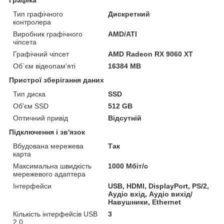
Тип графічного
Дискретний
контролера
Виробник графічного
AMD/ATI
чіпсета
Графічний чіпсет
AMD Radeon RX 9060 XT
Об`єм відеопам'яті
16384 MB
Пристрої зберігання даних
Тип диска
SSD
Об'єм SSD
512 GB
Оптичний привід
Відсутній
Підключення і зв'язок
Вбудована мережева
Так
карта
Максимальна швидкість
1000 Мбіт/с
мережевого адаптера
Інтерфейси
USB, HDMI, DisplayPort, PS/2,
Аудіо вхід, Аудіо вихід/
Навушники, Ethernet
Кількість інтерфейсів USB
3
2.0