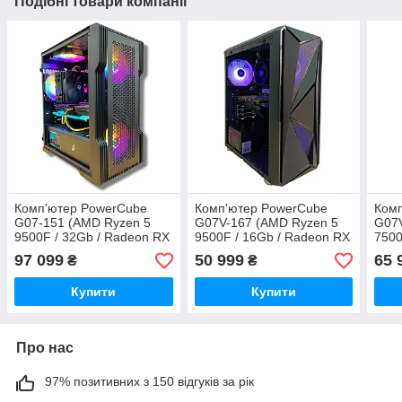
Подібні товари компанії
Комп'ютер PowerCube
Комп'ютер PowerCube
Ком
G07-151 (AMD Ryzen 5
G07V-167 (AMD Ryzen 5
G07V
9500F / 32Gb / Radeon RX
9500F / 16Gb / Radeon RX
7500
9070 XT 16Gb / SSD 1Tb /
6700 XT 12GB / SSD
RX 9
97 099
50 999
65 
₴
₴
850W / USB 3.2)
512Gb / 700W / USB 3.2)
512G
Купити
Купити
Про нас
97% позитивних з 150 відгуків за рік