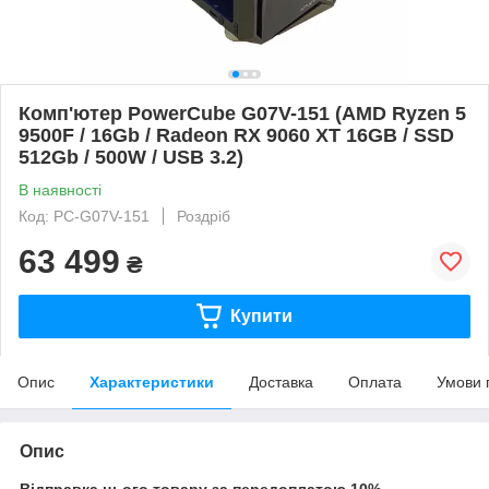
Комп'ютер PowerCube G07V-151 (AMD Ryzen 5
9500F / 16Gb / Radeon RX 9060 XT 16GB / SSD
512Gb / 500W / USB 3.2)
В наявності
Код: PC-G07V-151
Роздріб
63 499
₴
Купити
Опис
Характеристики
Доставка
Оплата
Умови 
Опис
Відправка цього товару за передоплатою 10%