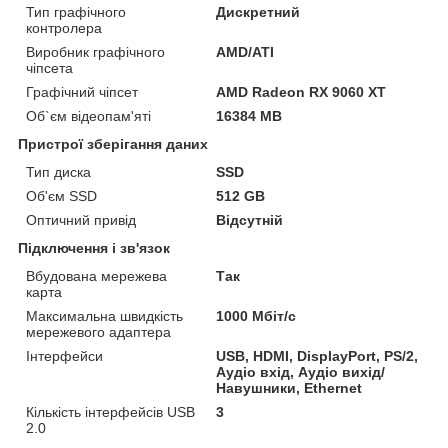
Тип графічного
Дискретний
контролера
Виробник графічного
AMD/ATI
чіпсета
Графічний чіпсет
AMD Radeon RX 9060 XT
Об`єм відеопам'яті
16384 MB
Пристрої зберігання даних
Тип диска
SSD
Об'єм SSD
512 GB
Оптичний привід
Відсутній
Підключення і зв'язок
Вбудована мережева
Так
карта
Максимальна швидкість
1000 Мбіт/с
мережевого адаптера
Інтерфейси
USB, HDMI, DisplayPort, PS/2,
Аудіо вхід, Аудіо вихід/
Навушники, Ethernet
Кількість інтерфейсів USB
3
2.0