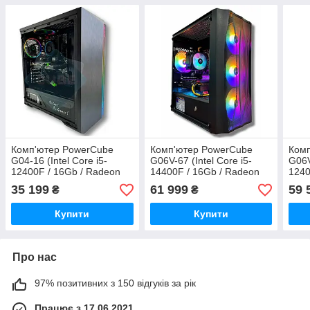
Комп'ютер PowerCube
Комп'ютер PowerCube
Ком
G04-16 (Intel Core i5-
G06V-67 (Intel Core i5-
G06V
12400F / 16Gb / Radeon
14400F / 16Gb / Radeon
1240
RX 6600 8GB / SSD 1Tb /
RX 9060 XT 16GB / SSD
RX 9
35 199
61 999
59 
₴
₴
500W / USB 3.2)
512Gb / 500W / USB 3.2)
512G
Купити
Купити
Про нас
97% позитивних з 150 відгуків за рік
Працює з 17.06.2021