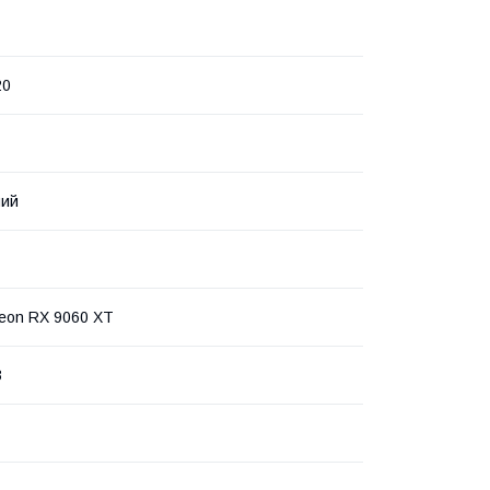
20
ний
eon RX 9060 XT
B