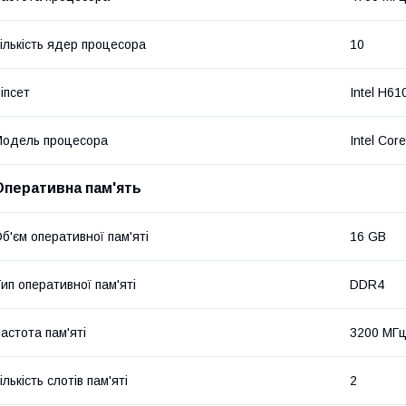
ількість ядер процесора
10
іпсет
Intel H61
одель процесора
Intel Cor
Оперативна пам'ять
б'єм оперативної пам'яті
16 GB
ип оперативної пам'яті
DDR4
астота пам'яті
3200 МГ
ількість слотів пам'яті
2