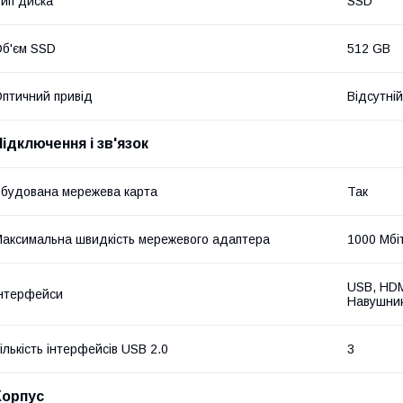
ип диска
SSD
б'єм SSD
512 GB
птичний привід
Відсутній
Підключення і зв'язок
будована мережева карта
Так
аксимальна швидкість мережевого адаптера
1000 Мбі
USB, HDMI
нтерфейси
Навушник
ількість інтерфейсів USB 2.0
3
Корпус