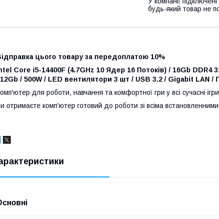
У компанії підключені
будь-який товар не п
Відправка цього товару за передоплатою 10%
ntel Core i5-14400F (4.7GHz 10 Ядер 16 Потоків) / 16Gb DDR4
12Gb / 500W / LED вентилятори 3 шт / USB 3.2 / Gigabit LAN / 
омп'ютер для роботи, навчання та комфортної гри у всі сучасні ігри
и отримаєте комп'ютер готовий до роботи зі всіма встановленними 
арактеристики
Основні