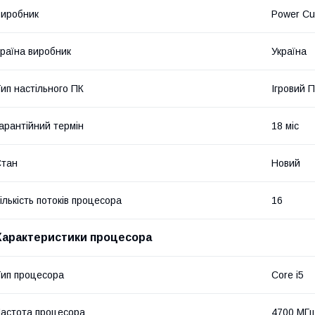
иробник
Power C
раїна виробник
Україна
ип настільного ПК
Ігровий 
арантійний термін
18 міс
Стан
Новий
ількість потоків процесора
16
Характеристики процесора
ип процесора
Core i5
астота процесора
4700 МГ