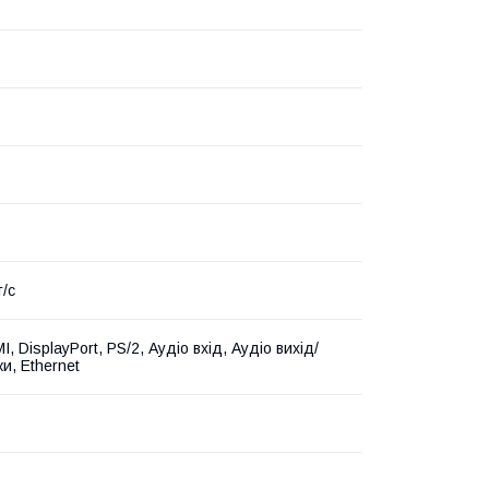
т/с
, DisplayPort, PS/2, Аудіо вхід, Аудіо вихід/
и, Ethernet