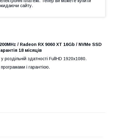
 електронні платежі. Тепер ви можете купити
окидаючи сайту.
 3200MHz / Radeon RX 9060 XT 16Gb / NVMe SSD
Гарантія 18 місяців
 у роздільній здатності FullHD 1920x1080.
програмами і гарантією.