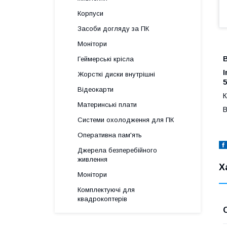
Корпуси
Засоби догляду за ПК
Монітори
Геймерські крісла
I
Жорсткі диски внутрішні
5
Відеокарти
К
Материнські плати
В
Системи охолодження для ПК
Оперативна пам'ять
Джерела безперебійного
живлення
Х
Монітори
Комплектуючі для
квадрокоптерів