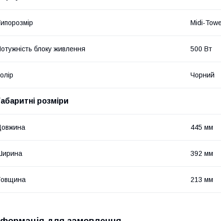
ипорозмір
Midi-Tow
отужність блоку живлення
500 Вт
олір
Чорний
Габаритні розміри
Довжина
445 мм
Ширина
392 мм
Товщина
213 мм
нформація для замовлення