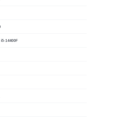
0
e i5-14400F
ц