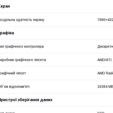
Екран
оздільна здатність екрану
7680×43
Графіка
ип графічного контролера
Дискрет
иробник графічного чіпсета
AMD/ATI
рафічний чіпсет
AMD Rad
б`єм відеопам'яті
16384 M
Пристрої зберігання даних