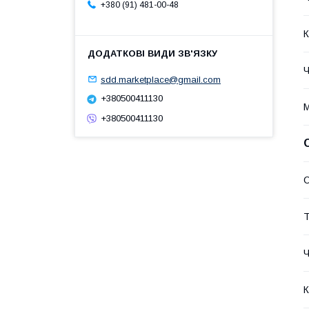
+380 (91) 481-00-48
К
Ч
sdd.marketplace@gmail.com
+380500411130
М
+380500411130
О
Т
Ч
К