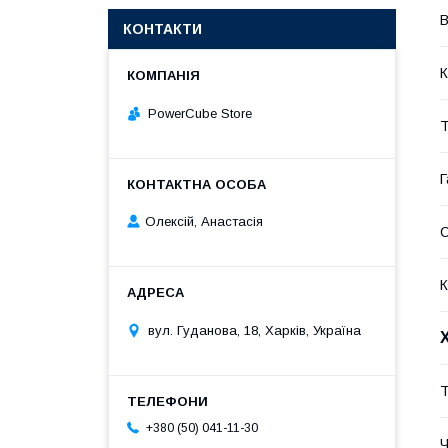
В
КОНТАКТИ
К
PowerCube Store
Т
Г
Олексій, Анастасія
К
вул. Гуданова, 18, Харків, Україна
Т
+380 (50) 041-11-30
Ч