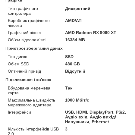
Тип графічного
Дискретний
контролера
Виробник графічного
AMD/ATI
чіпсета
Графічний чіпсет
AMD Radeon RX 9060 XT
Об`єм відеопам'яті
16384 MB
Пристрої зберігання даних
Тип диска
SSD
Об'єм SSD
480 GB
Оптичний привід
Відсутній
Підключення і зв'язок
Вбудована мережева
Так
карта
Максимальна швидкість
1000 Мбіт/с
мережевого адаптера
Інтерфейси
USB, HDMI, DisplayPort, PS/2,
Аудіо вхід, Аудіо вихід/
Навушники, Ethernet
Кількість інтерфейсів USB
3
2.0