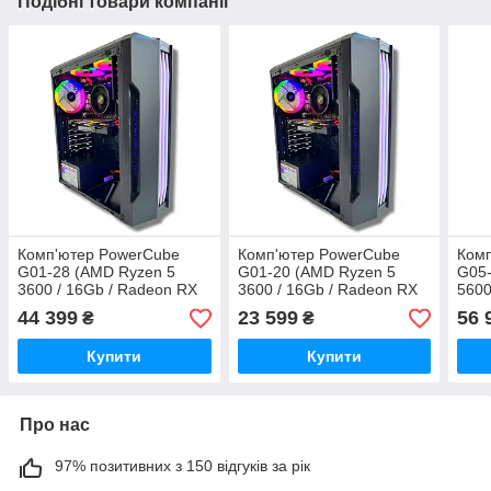
Подібні товари компанії
Комп'ютер PowerCube
Комп'ютер PowerCube
Ком
G01-28 (AMD Ryzen 5
G01-20 (AMD Ryzen 5
G05-
3600 / 16Gb / Radeon RX
3600 / 16Gb / Radeon RX
5600
9060 XT 16GB / SSD
6500 XT 4Gb / SSD 480Gb
9060
44 399
23 599
56 
₴
₴
480Gb / 500W / USB 3.2)
/ 500W / USB 3.2)
500W
Купити
Купити
Про нас
97% позитивних з 150 відгуків за рік