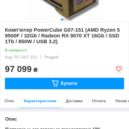
Комп'ютер PowerCube G07-151 (AMD Ryzen 5
9500F / 32Gb / Radeon RX 9070 XT 16Gb / SSD
1Tb / 850W / USB 3.2)
В наявності
Код: PC-G07-151
Роздріб
97 099
₴
Купити
Опис
Характеристики
Доставка
Оплата
Умови 
Опис
Відправка цього товару за передоплатою 10%