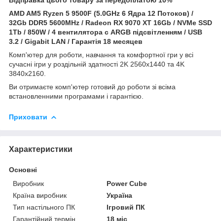
AMD AM5 Ryzen 5 9500
F
(5.0GHz 6 Ядра 12 Потоков) /
32Gb DDR5 5600MHz /
Radeon RX 9070 XT 16Gb
/ NVMe SSD
1Tb / 850W / 4 вентилятора с ARGB підсвітленням / USB
3.2 / Gigabit LAN / Гарантія 18 месяцев
Комп'ютер для роботи, навчання та комфортної гри у всі
сучасні ігри у роздільній здатності 2K 2560x1440 та 4K
3840x2160.
Ви отримаєте комп'ютер готовий до роботи зі всіма
встановленними програмами і гарантією.
Приховати
Характеристики
Основні
Виробник
Power Cube
Країна виробник
Україна
Тип настільного ПК
Ігровий ПК
Гарантійний термін
18 міс