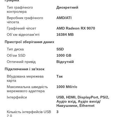
Тип графічного
Дискретний
контролера
Виробник графічного
AMD/ATI
чіпсета
Графічний чіпсет
AMD Radeon RX 9070
Об`єм відеопам'яті
16384 MB
Пристрої зберігання даних
Тип диска
SSD
Об'єм SSD
1000 GB
Оптичний привід
Відсутній
Підключення і зв'язок
Вбудована мережева
Так
карта
Максимальна швидкість
1000 Мбіт/с
мережевого адаптера
Інтерфейси
USB, HDMI, DisplayPort, PS/2,
Аудіо вхід, Аудіо вихід/
Навушники, Ethernet
Кількість інтерфейсів USB
3
2.0