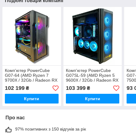
Подібні товари компанії
Комп'ютер PowerCube
Комп'ютер PowerCube
Ком
G07-64 (AMD Ryzen 7
G07SL-59 (AMD Ryzen 5
G07-
9700X / 32Gb / Radeon RX
9600X / 32Gb / Radeon RX
7500
9070 XT 16Gb / SSD 1Tb /
9070 XT 16Gb / SSD 1Tb /
9070
102 199
103 399
93 
₴
₴
850W / USB 3.2)
850W / USB 3.2)
850W
Купити
Купити
Про нас
97% позитивних з 150 відгуків за рік