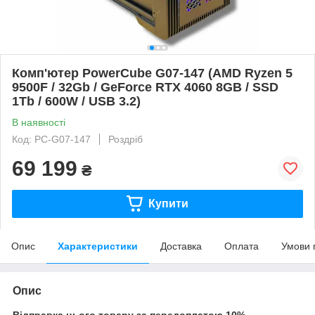
Комп'ютер PowerCube G07-147 (AMD Ryzen 5
9500F / 32Gb / GeForce RTX 4060 8GB / SSD
1Tb / 600W / USB 3.2)
В наявності
Код: PC-G07-147
Роздріб
69 199
₴
Купити
Опис
Характеристики
Доставка
Оплата
Умови 
Опис
Відправка цього товару за передоплатою 10%