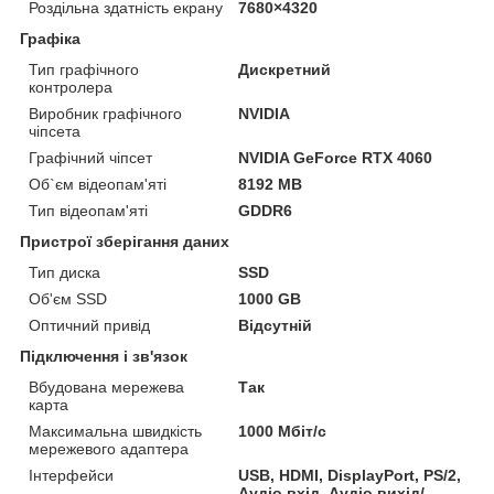
Роздільна здатність екрану
7680×4320
Графіка
Тип графічного
Дискретний
контролера
Виробник графічного
NVIDIA
чіпсета
Графічний чіпсет
NVIDIA GeForce RTX 4060
Об`єм відеопам'яті
8192 MB
Тип відеопам'яті
GDDR6
Пристрої зберігання даних
Тип диска
SSD
Об'єм SSD
1000 GB
Оптичний привід
Відсутній
Підключення і зв'язок
Вбудована мережева
Так
карта
Максимальна швидкість
1000 Мбіт/с
мережевого адаптера
Інтерфейси
USB, HDMI, DisplayPort, PS/2,
Аудіо вхід, Аудіо вихід/