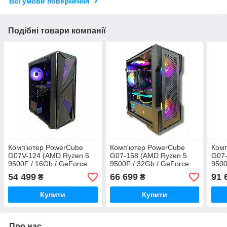
Всі умови повернення
Подібні товари компанії
Комп'ютер PowerCube
Комп'ютер PowerCube
Ком
G07V-124 (AMD Ryzen 5
G07-158 (AMD Ryzen 5
G07-
9500F / 16Gb / GeForce
9500F / 32Gb / GeForce
9500
RTX 4060 8GB / SSD
RTX 3060 12GB / SSD 1Tb
RTX 
54 499
66 699
91 
₴
₴
512Gb / 500W / USB 3.2)
/ 600W / USB 3.2)
1Tb 
Купити
Купити
Про нас