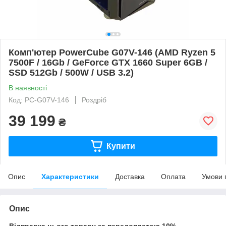
Комп'ютер PowerCube G07V-146 (AMD Ryzen 5
7500F / 16Gb / GeForce GTX 1660 Super 6GB /
SSD 512Gb / 500W / USB 3.2)
В наявності
Код: PC-G07V-146
Роздріб
39 199
₴
Купити
Опис
Характеристики
Доставка
Оплата
Умови 
Опис
Відправка цього товару за передоплатою 10%