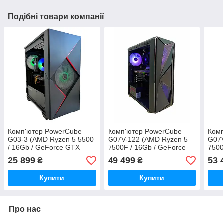
Подібні товари компанії
Комп'ютер PowerCube
Комп'ютер PowerCube
Ком
G03-3 (AMD Ryzen 5 5500
G07V-122 (AMD Ryzen 5
G07V
/ 16Gb / GeForce GTX
7500F / 16Gb / GeForce
7500
1660 Ti 6Gb / SSD 512Gb /
RTX 4060 8GB / SSD
RTX 
25 899
49 499
53 
₴
₴
500W / USB 3.2)
512Gb / 500W / USB 3.2)
512G
Купити
Купити
Про нас