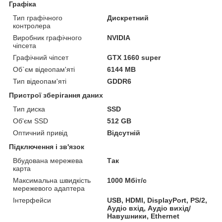
Графіка
Тип графічного
Дискретний
контролера
Виробник графічного
NVIDIA
чіпсета
Графічний чіпсет
GTX 1660 super
Об`єм відеопам'яті
6144 MB
Тип відеопам'яті
GDDR6
Пристрої зберігання даних
Тип диска
SSD
Об'єм SSD
512 GB
Оптичний привід
Відсутній
Підключення і зв'язок
Вбудована мережева
Так
карта
Максимальна швидкість
1000 Мбіт/с
мережевого адаптера
Інтерфейси
USB, HDMI, DisplayPort, PS/2,
Аудіо вхід, Аудіо вихід/
Навушники, Ethernet