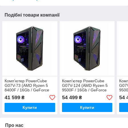
Подібні товари компанії
Комп'ютер PowerCube
Комп'ютер PowerCube
Ком
G07V-73 (AMD Ryzen 5
G07V-124 (AMD Ryzen 5
G07V
8400F / 16Gb / GeForce
9500F / 16Gb / GeForce
9500
RTX 2060 Super 8GB /
RTX 4060 8GB / SSD
RTX 
41 599
54 499
54 
₴
₴
SSD 512Gb / 500W / USB 3
512Gb / 500W / USB 3.2)
512G
Купити
Купити
Про нас