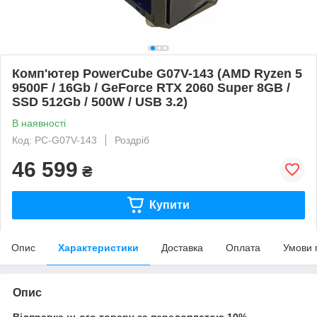
Комп'ютер PowerCube G07V-143 (AMD Ryzen 5
9500F / 16Gb / GeForce RTX 2060 Super 8GB /
SSD 512Gb / 500W / USB 3.2)
В наявності
Код: PC-G07V-143
Роздріб
46 599
₴
Купити
Опис
Характеристики
Доставка
Оплата
Умови 
Опис
Відправка цього товару за передоплатою 10%