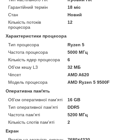
Гарантійний термін
18 міс
Стан
Новий
Кількість потоків
12
процесора
Характеристики процесора
Тип процесора
Ryzen 5
Частота процесора
5000 МГц
Кількість ядер процесора
6
Об'єм кешу L3
32 МБ
Чіпсет
AMD A620
Модель процесора
AMD Ryzen 5 9500F
Оперативна пам'ять
Об'єм оперативної пам'яті
16 GB
Тип оперативної пам'яті
DDR5
Частота пам'яті
5200 МГц
Кількість слотів пам'яті
2
Екран
Роздільна здатність екрану
7680×4320