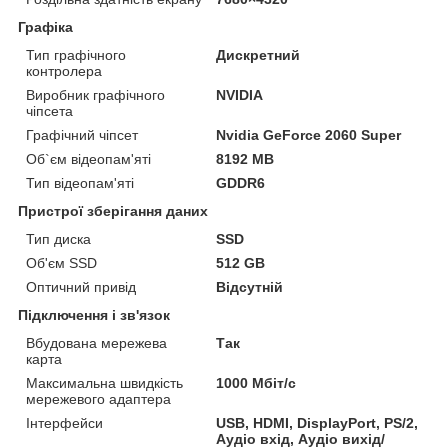
Графіка
Тип графічного
Дискретний
контролера
Виробник графічного
NVIDIA
чіпсета
Графічний чіпсет
Nvidia GeForce 2060 Super
Об`єм відеопам'яті
8192 MB
Тип відеопам'яті
GDDR6
Пристрої зберігання даних
Тип диска
SSD
Об'єм SSD
512 GB
Оптичний привід
Відсутній
Підключення і зв'язок
Вбудована мережева
Так
карта
Максимальна швидкість
1000 Мбіт/с
мережевого адаптера
Інтерфейси
USB, HDMI, DisplayPort, PS/2,
Аудіо вхід, Аудіо вихід/