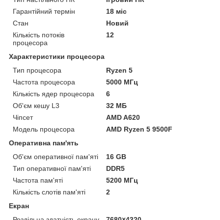
Гарантійний термін
18 міс
Стан
Новий
Кількість потоків
12
процесора
Характеристики процесора
Тип процесора
Ryzen 5
Частота процесора
5000 МГц
Кількість ядер процесора
6
Об'єм кешу L3
32 МБ
Чіпсет
AMD A620
Модель процесора
AMD Ryzen 5 9500F
Оперативна пам'ять
Об'єм оперативної пам'яті
16 GB
Тип оперативної пам'яті
DDR5
Частота пам'яті
5200 МГц
Кількість слотів пам'яті
2
Екран
Роздільна здатність екрану
7680×4320