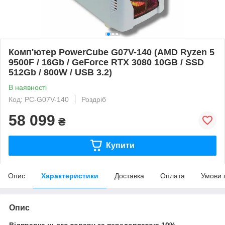
Комп'ютер PowerCube G07V-140 (AMD Ryzen 5
9500F / 16Gb / GeForce RTX 3080 10GB / SSD
512Gb / 800W / USB 3.2)
В наявності
Код: PC-G07V-140
Роздріб
58 099
₴
Купити
Опис
Характеристики
Доставка
Оплата
Умови 
Опис
Відправка цього товару за передоплатою 10%