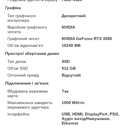
Графіка
Тип графічного
Дискретний
контролера
Виробник графічного
NVIDIA
чіпсета
Графічний чіпсет
NVIDIA GeForce RTX 3080
Об`єм відеопам'яті
10240 MB
Пристрої зберігання даних
Тип диска
SSD
Об'єм SSD
512 GB
Оптичний привід
Відсутній
Підключення і зв'язок
Вбудована мережева
Так
карта
Максимальна швидкість
1000 Мбіт/с
мережевого адаптера
Інтерфейси
USB, HDMI, DisplayPort, PS/2,
Аудіо вихід/Навушники,
Ethernet