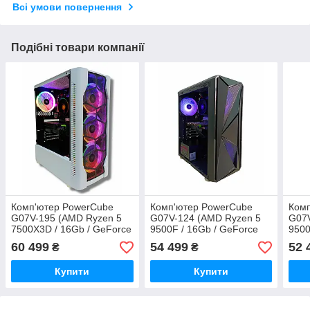
Всі умови повернення
Подібні товари компанії
Комп'ютер PowerCube
Комп'ютер PowerCube
Ком
G07V-195 (AMD Ryzen 5
G07V-124 (AMD Ryzen 5
G07V
7500X3D / 16Gb / GeForce
9500F / 16Gb / GeForce
9500
RTX 3080 10GB / SSD
RTX 4060 8GB / SSD
RTX 
60 499
54 499
52 
₴
₴
512Gb / 800W / USB 3.2)
512Gb / 500W / USB 3.2)
512G
Купити
Купити