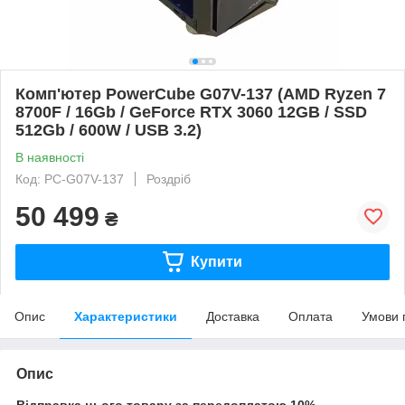
Комп'ютер PowerCube G07V-137 (AMD Ryzen 7
8700F / 16Gb / GeForce RTX 3060 12GB / SSD
512Gb / 600W / USB 3.2)
В наявності
Код: PC-G07V-137
Роздріб
50 499
₴
Купити
Опис
Характеристики
Доставка
Оплата
Умови 
Опис
Відправка цього товару за передоплатою 10%