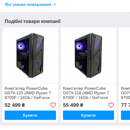
Всі умови повернення
Подібні товари компанії
Комп'ютер PowerCube
Комп'ютер PowerCube
Ком
G07V-133 (AMD Ryzen 7
G07V-118 (AMD Ryzen 7
G07V
8700F / 16Gb / GeForce
8700F / 16Gb / GeForce
8700
RTX 3070 8GB / SSD
RTX 5050 8GB / SSD
RTX 
52 499
55 499
77 
₴
₴
512Gb / 700W / USB 3.2)
512Gb / 500W / USB 3.2)
512G
Купити
Купити