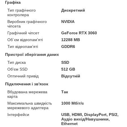
Графіка
Тип графічного
Дискретний
контролера
Виробник графічного
NVIDIA
чіпсета
Графічний чіпсет
GeForce RTX 3060
Об`єм відеопам'яті
12288 MB
Тип відеопам'яті
GDDR6
Пристрої зберігання даних
Тип диска
SSD
Об'єм SSD
512 GB
Оптичний привід
Відсутній
Підключення і зв'язок
Вбудована мережева
Так
карта
Максимальна швидкість
1000 Мбіт/с
мережевого адаптера
Інтерфейси
USB, HDMI, DisplayPort, PS/2,
Аудіо вихід/Навушники,
Ethernet