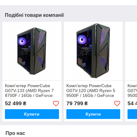
Подібні товари компанії
Комп'ютер PowerCube
Комп'ютер PowerCube
Ком
G07V-133 (AMD Ryzen 7
G07V-120 (AMD Ryzen 5
G07V
8700F / 16Gb / GeForce
9500F / 16Gb / GeForce
9500
RTX 3070 8GB / SSD
RTX 5070 12GB / SSD
RTX 
52 499
79 799
54 
₴
₴
512Gb / 700W / USB 3.2)
512Gb / 700W / USB 3.2)
512G
Купити
Купити
Про нас