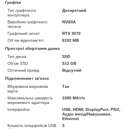
Графіка
Тип графічного
Дискретний
контролера
Виробник графічного
NVIDIA
чіпсета
Графічний чіпсет
RTX 3070
Об`єм відеопам'яті
8192 MB
Пристрої зберігання даних
Тип диска
SSD
Об'єм SSD
512 GB
Оптичний привід
Відсутній
Підключення і зв'язок
Вбудована мережева
Так
карта
Максимальна швидкість
1000 Мбіт/с
мережевого адаптера
Інтерфейси
USB, HDMI, DisplayPort, PS/2,
Аудіо вихід/Навушники,
Ethernet
Кількість інтерфейсів USB
3