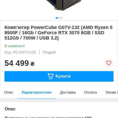
Комп'ютер PowerCube G07V-132 (AMD Ryzen 5
9500F / 16Gb / GeForce RTX 3070 8GB / SSD
512Gb / 700W / USB 3.2)
В наявності
Код: PC-G07V-132
Роздріб
54 499
₴
Купити
Опис
Характеристики
Доставка
Оплата
Умови 
Опис
Відправка цього товару за передоплатою 10%