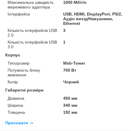
Максимальна швидкість
1000 Мбіт/с
мережевого адаптера
Інтерфейси
USB, HDMI, DisplayPort, PS/2,
Аудіо вихід/Навушники,
Ethernet
Кількість інтерфейсів USB
3
2.0
Кількість інтерфейсів USB
1
3.0
Корпус
Типорозмір
Midi-Tower
Потужність блоку
700 Вт
живлення
Колір
Чорний
Габаритні розміри
Довжина
450 мм
Ширина
340 мм
Товщина
192 мм
Приховати