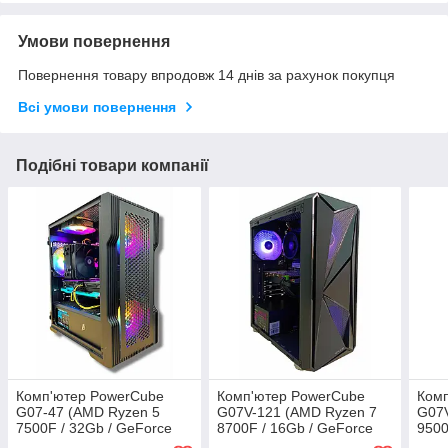
Умови повернення
Повернення товару впродовж 14 днів за рахунок покупця
Всі умови повернення
Подібні товари компанії
Комп'ютер PowerCube
Комп'ютер PowerCube
Ком
G07-47 (AMD Ryzen 5
G07V-121 (AMD Ryzen 7
G07V
7500F / 32Gb / GeForce
8700F / 16Gb / GeForce
9500
RTX 5070 12GB / SSD 1Tb
RTX 5070 12GB / SSD
RTX 