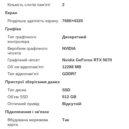
Кількість слотів пам'яті
2
Екран
Роздільна здатність екрану
7680×4320
Графіка
Тип графічного
Дискретний
контролера
Виробник графічного
NVIDIA
чіпсета
Графічний чіпсет
Nvidia GeForce RTX 5070
Об`єм відеопам'яті
12288 MB
Тип відеопам'яті
GDDR7
Пристрої зберігання даних
Тип диска
SSD
Об'єм SSD
512 GB
Оптичний привід
Відсутній
Підключення і зв'язок
Вбудована мережева
Так
карта