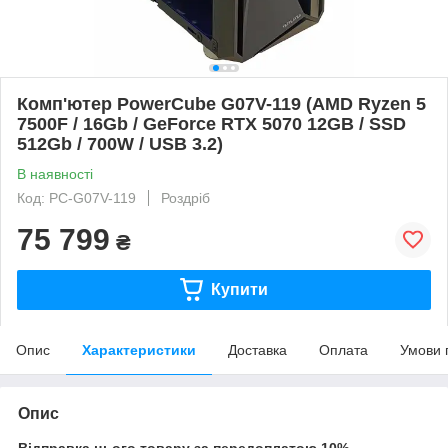
Комп'ютер PowerCube G07V-119 (AMD Ryzen 5
7500F / 16Gb / GeForce RTX 5070 12GB / SSD
512Gb / 700W / USB 3.2)
В наявності
Код: PC-G07V-119
Роздріб
75 799
₴
Купити
Опис
Характеристики
Доставка
Оплата
Умови 
Опис
Відправка цього товару за передоплатою 10%