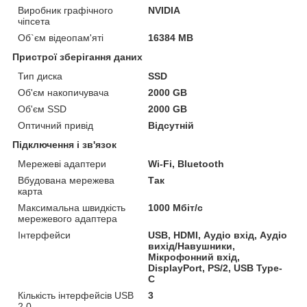
Виробник графічного
NVIDIA
чіпсета
Об`єм відеопам'яті
16384 MB
Пристрої зберігання даних
Тип диска
SSD
Об'єм накопичувача
2000 GB
Об'єм SSD
2000 GB
Оптичний привід
Відсутній
Підключення і зв'язок
Мережеві адаптери
Wi-Fi, Bluetooth
Вбудована мережева
Так
карта
Максимальна швидкість
1000 Мбіт/с
мережевого адаптера
Інтерфейси
USB, HDMI, Аудіо вхід, Аудіо
вихід/Навушники,
Мікрофонний вхід,
DisplayPort, PS/2, USB Type-
C
Кількість інтерфейсів USB
3
2.0