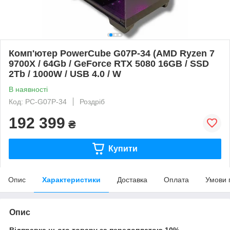
Комп'ютер PowerCube G07P-34 (AMD Ryzen 7
9700X / 64Gb / GeForce RTX 5080 16GB / SSD
2Tb / 1000W / USB 4.0 / W
В наявності
Код: PC-G07P-34
Роздріб
192 399
₴
Купити
Опис
Характеристики
Доставка
Оплата
Умови 
Опис
Відправка цього товару за передоплатою 10%