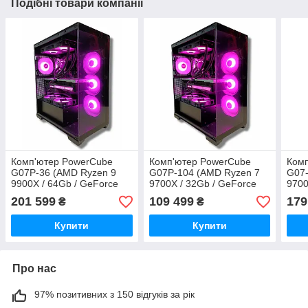
Подібні товари компанії
Комп'ютер PowerCube
Комп'ютер PowerCube
Ком
G07P-36 (AMD Ryzen 9
G07P-104 (AMD Ryzen 7
G07-
9900X / 64Gb / GeForce
9700X / 32Gb / GeForce
9700
RTX 5080 16GB / SSD 2Tb
RTX 5060 Ti 16GB / SSD
RTX 
201 599
109 499
179
₴
₴
/ 1000W / USB 4.0 / W
1Tb / 700W / USB 4.0 / Wi-
/ 80
Fi 6)
Купити
Купити
Про нас
97% позитивних з 150 відгуків за рік