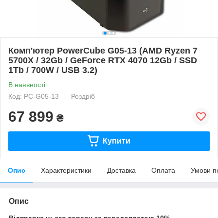
Комп'ютер PowerCube G05-13 (AMD Ryzen 7
5700X / 32Gb / GeForce RTX 4070 12Gb / SSD
1Tb / 700W / USB 3.2)
В наявності
Код: PC-G05-13
Роздріб
67 899
₴
Купити
Опис
Характеристики
Доставка
Оплата
Умови п
Опис
Відправка цього товару за передоплатою 10%