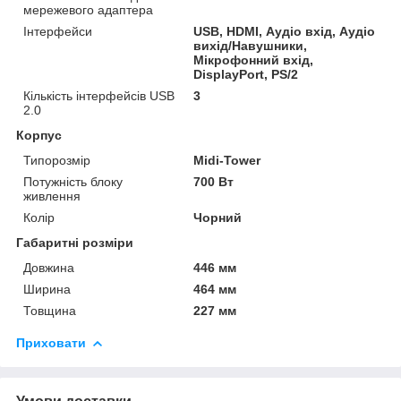
мережевого адаптера
Інтерфейси
USB, HDMI, Аудіо вхід, Аудіо
вихід/Навушники,
Мікрофонний вхід,
DisplayPort, PS/2
Кількість інтерфейсів USB
3
2.0
Корпус
Типорозмір
Midi-Tower
Потужність блоку
700 Вт
живлення
Колір
Чорний
Габаритні розміри
Довжина
446 мм
Ширина
464 мм
Товщина
227 мм
Приховати