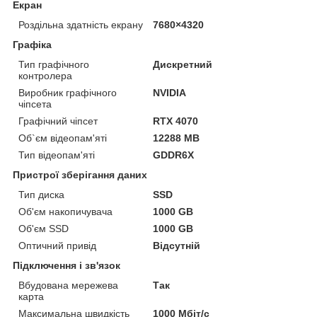
Екран
Роздільна здатність екрану
7680×4320
Графіка
Тип графічного
Дискретний
контролера
Виробник графічного
NVIDIA
чіпсета
Графічний чіпсет
RTX 4070
Об`єм відеопам'яті
12288 MB
Тип відеопам'яті
GDDR6X
Пристрої зберігання даних
Тип диска
SSD
Об'єм накопичувача
1000 GB
Об'єм SSD
1000 GB
Оптичний привід
Відсутній
Підключення і зв'язок
Вбудована мережева
Так
карта
Максимальна швидкість
1000 Мбіт/с