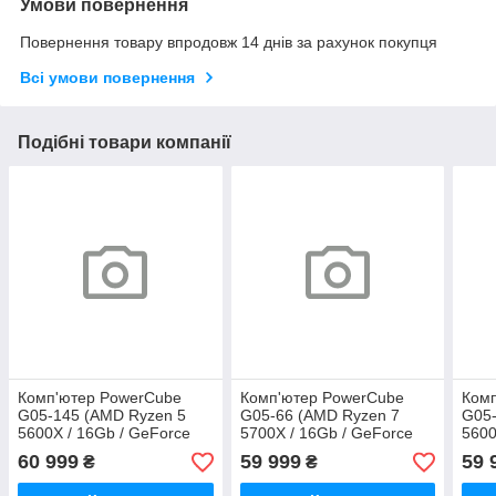
Умови повернення
Повернення товару впродовж 14 днів за рахунок покупця
Всі умови повернення
Подібні товари компанії
Комп'ютер PowerCube
Комп'ютер PowerCube
Ком
G05-145 (AMD Ryzen 5
G05-66 (AMD Ryzen 7
G05-
5600X / 16Gb / GeForce
5700X / 16Gb / GeForce
5600
RTX 4070 12Gb / SSD 1Tb
RTX 4070 12Gb / SSD
RTX 
60 999
59 999
59 
₴
₴
/ 700W / USB 3.2)
512Gb / 700W / USB 3.2)
/ 70