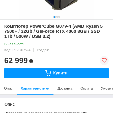
Комп'ютер PowerCube G07V-4 (AMD Ryzen 5
7500F / 32Gb / GeForce RTX 4060 8GB / SSD
1Tb / 500W / USB 3.2)
В наявності
Код: PC-G07V-4
Роздріб
62 999
₴
Купити
Опис
Характеристики
Доставка
Оплата
Умови 
Опис
Відправка цього товару за передоплатою 10%