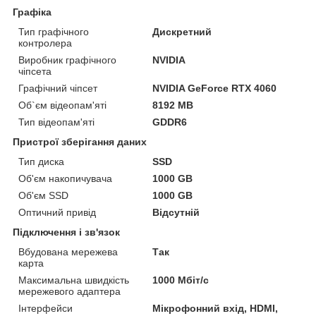
Графіка
Тип графічного
Дискретний
контролера
Виробник графічного
NVIDIA
чіпсета
Графічний чіпсет
NVIDIA GeForce RTX 4060
Об`єм відеопам'яті
8192 MB
Тип відеопам'яті
GDDR6
Пристрої зберігання даних
Тип диска
SSD
Об'єм накопичувача
1000 GB
Об'єм SSD
1000 GB
Оптичний привід
Відсутній
Підключення і зв'язок
Вбудована мережева
Так
карта
Максимальна швидкість
1000 Мбіт/с
мережевого адаптера
Інтерфейси
Мікрофонний вхід, HDMI,