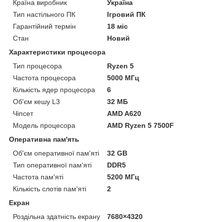
Країна виробник
Україна
Тип настільного ПК
Ігровий ПК
Гарантійний термін
18 міс
Стан
Новий
Характеристики процесора
Тип процесора
Ryzen 5
Частота процесора
5000 МГц
Кількість ядер процесора
6
Об'єм кешу L3
32 МБ
Чіпсет
AMD A620
Модель процесора
AMD Ryzen 5 7500F
Оперативна пам'ять
Об'єм оперативної пам'яті
32 GB
Тип оперативної пам'яті
DDR5
Частота пам'яті
5200 МГц
Кількість слотів пам'яті
2
Екран
Роздільна здатність екрану
7680×4320