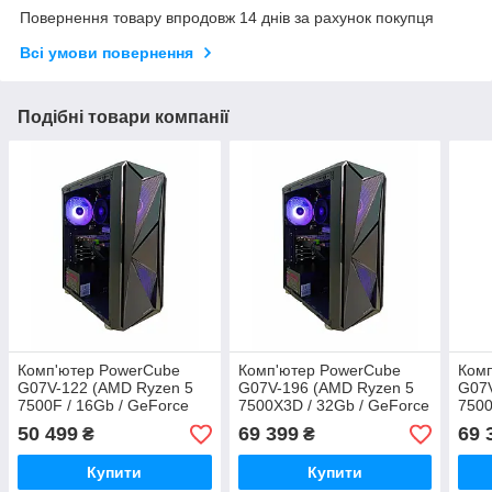
Повернення товару впродовж 14 днів за рахунок покупця
Всі умови повернення
Подібні товари компанії
Комп'ютер PowerCube
Комп'ютер PowerCube
Ком
G07V-122 (AMD Ryzen 5
G07V-196 (AMD Ryzen 5
G07V
7500F / 16Gb / GeForce
7500X3D / 32Gb / GeForce
7500
RTX 4060 8GB / SSD
RTX 4060 8GB / SSD 1Tb /
RTX 
50 499
69 399
69 
₴
₴
512Gb / 500W / USB 3.2)
500W / USB 3.2)
500W
Купити
Купити