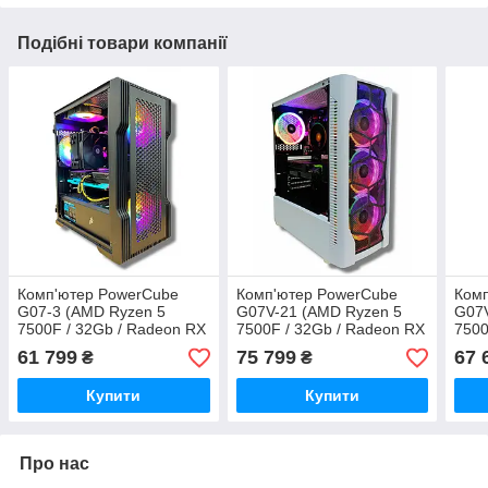
Подібні товари компанії
Комп'ютер PowerCube
Комп'ютер PowerCube
Ком
G07-3 (AMD Ryzen 5
G07V-21 (AMD Ryzen 5
G07V
7500F / 32Gb / Radeon RX
7500F / 32Gb / Radeon RX
7500
7600 8GB / SSD 1Tb /
7800 XT 16Gb / SSD 1Tb /
7700
61 799
75 799
67 
₴
₴
600W / USB 3.2)
750W / USB 3.2)
650W
Купити
Купити
Про нас