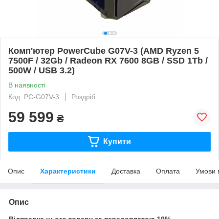
Комп'ютер PowerCube G07V-3 (AMD Ryzen 5
7500F / 32Gb / Radeon RX 7600 8GB / SSD 1Tb /
500W / USB 3.2)
В наявності
Код: PC-G07V-3
Роздріб
59 599
₴
Купити
Опис
Характеристики
Доставка
Оплата
Умови 
Опис
Відправка цього товару за передоплатою 10%