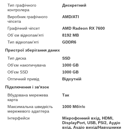
Тип графічного
Дискретний
контролера
Виробник графічного
AMD/ATI
чіпсета
Графічний чіпсет
AMD Radeon RX 7600
Об`єм відеопам'яті
8192 MB
Тип відеопам'яті
GDDR6
Пристрої зберігання даних
Тип диска
SSD
Об'єм накопичувача
1000 GB
Об'єм SSD
1000 GB
Оптичний привід
Відсутній
Підключення і зв'язок
Вбудована мережева
Так
карта
Максимальна швидкість
1000 Мбіт/с
мережевого адаптера
Інтерфейси
Мікрофонний вхід, HDMI,
DisplayPort, USB, PS/2, Аудіо
вхід, Аудіо вихід/Навушники