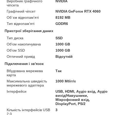
Виробник графічного
NVIDIA
чіпсета
Графічний чіпсет
NVIDIA GeForce RTX 4060
Об`єм відеопам'яті
8192 MB
Тип відеопам'яті
GDDR6
Пристрої зберігання даних
Тип диска
SSD
Об'єм накопичувача
1000 GB
Об'єм SSD
1000 GB
Оптичний привід
Відсутній
Підключення і зв'язок
Вбудована мережева
Так
карта
Максимальна швидкість
1000 Мбіт/с
мережевого адаптера
Інтерфейси
USB, HDMI, Аудіо вхід, Аудіо
вихід/Навушники,
Мікрофонний вхід,
DisplayPort, PS/2
Кількість інтерфейсів USB
3
2.0