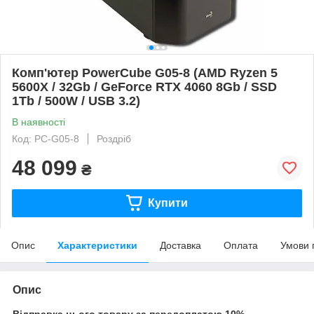
Комп'ютер PowerCube G05-8 (AMD Ryzen 5
5600X / 32Gb / GeForce RTX 4060 8Gb / SSD
1Tb / 500W / USB 3.2)
В наявності
Код: PC-G05-8
Роздріб
48 099
₴
Купити
Опис
Характеристики
Доставка
Оплата
Умови 
Опис
Відправка цього товару за передоплатою 10%