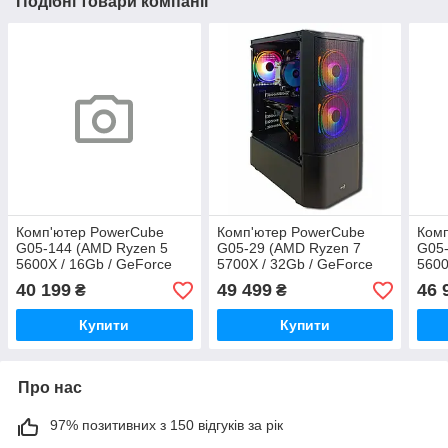
Подібні товари компанії
Комп'ютер PowerCube
Комп'ютер PowerCube
Ком
G05-144 (AMD Ryzen 5
G05-29 (AMD Ryzen 7
G05-
5600X / 16Gb / GeForce
5700X / 32Gb / GeForce
5600
RTX 4060 8Gb / SSD
RTX 4060 8Gb / SSD 1Tb /
RTX 
40 199
49 499
46 
₴
₴
512Gb / 500W / USB 3.2)
500W / USB 3.2)
/ 60
Купити
Купити
Про нас
97% позитивних з 150 відгуків за рік