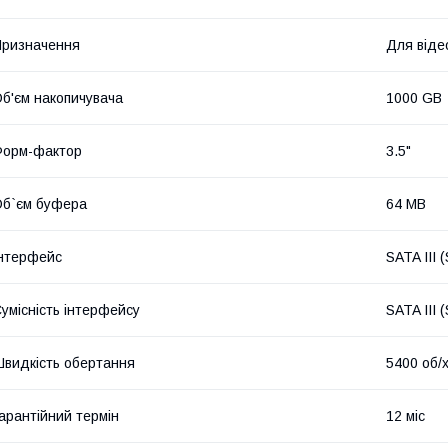
ризначення
Для віде
б'єм накопичувача
1000 GB
Форм-фактор
3.5"
б`єм буфера
64 MB
нтерфейс
SATA III 
умісність інтерфейсу
SATA III 
видкість обертання
5400 об/
арантійний термін
12 міс