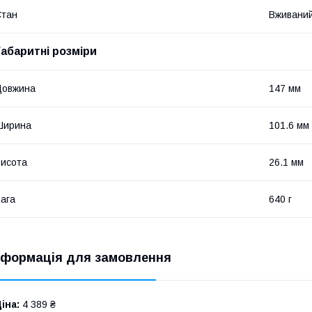
Стан
Вживани
Габаритні розміри
Довжина
147 мм
Ширина
101.6 мм
исота
26.1 мм
ага
640 г
нформація для замовлення
іна:
4 389 ₴