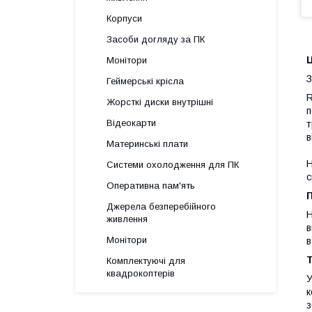
Корпуси
Засоби догляду за ПК
Ц
Монітори
З
Геймерські крісла
R
Жорсткі диски внутрішні
п
Відеокарти
т
в
Материнські плати
Н
Системи охолодження для ПК
с
Оперативна пам'ять
Джерела безперебійного
Н
живлення
в
Монітори
в
Т
Комплектуючі для
квадрокоптерів
У
к
з