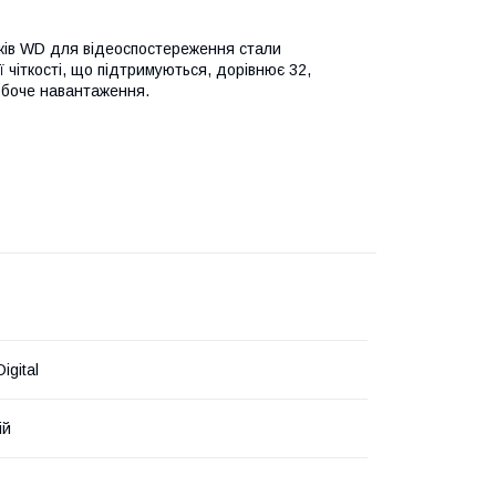
сків WD для відеоспостереження стали
ої чіткості, що підтримуються, дорівнює 32,
обоче навантаження.
igital
ій