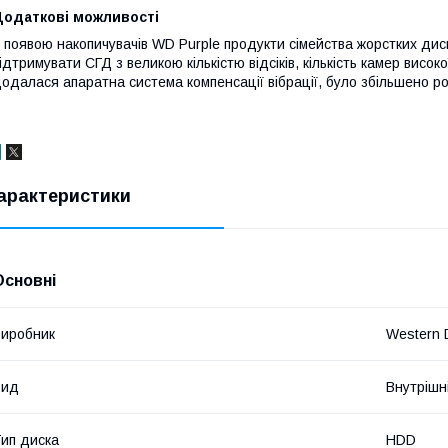
Додаткові можливості
 появою накопичувачів WD Purple продукти сімейства жорстких ди
ідтримувати СГД з великою кількістю відсіків, кількість камер висок
одалася апаратна система компенсації вібрації, було збільшено р
арактеристики
Основні
иробник
Western D
Вид
Внутрішн
ип диска
HDD