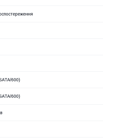
оспостереження
(SATA/600)
(SATA/600)
хв