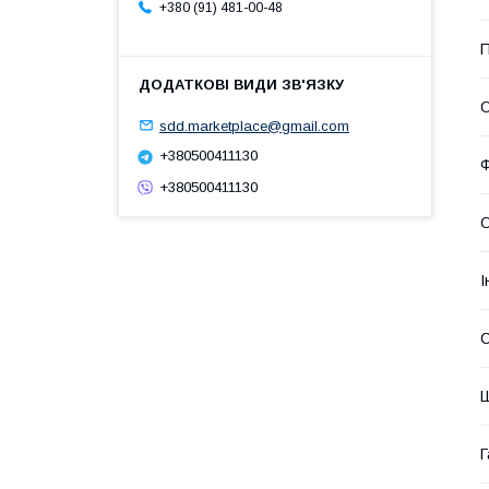
+380 (91) 481-00-48
П
О
sdd.marketplace@gmail.com
+380500411130
+380500411130
О
І
С
Ш
Г