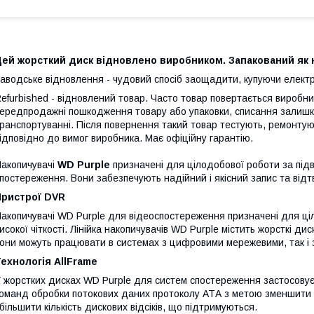
ей жорсткий диск відновлено виробником. Запакований як но
аводське відновлення - чудовий спосіб заощадити, купуючи електр
efurbished - відновлений товар. Часто товар повертається виробник
ередпродажні пошкодження товару або упаковки, списання залишк
ранспортуванні. Після повернення такий товар тестують, ремонт
ідповідно до вимог виробника. Має офіційну гарантію.
акопичувачі
WD Purple
призначені для цілодобової роботи за під
постереження. Вони забезпечують надійний і якісний запис та від
Пристрої DVR
акопичувачі WD Purple для відеоспостереження призначені для ці
исокої чіткості. Лінійка накопичувачів WD Purple містить жорсткі д
они можуть працювати в системах з цифровими мережевими, так і 
ехнологія AllFrame
 жорстких дисках WD Purple для систем спостереження застосовує
оманд обробки потокових даних протоколу АТА з метою зменшити 
більшити кількість дискових відсіків, що підтримуються.