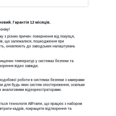
вий. Гарантія 12 місяців.
оніку!
у з різних причин: повернення від покупця,
ів, що залежалися, пошкодження при
ують, оновлюють до заводських налаштувань
вищених температур у системах безпеки та
творення відео завжди.
лодобової роботи в системах безпеки з камерами
иски для будь-яких систем спостереження, оскільки
з аналоговими відеореєстраторами.
ться технологія AllFrame, що працює з набором
втрати кадрів, покращити відтворення та