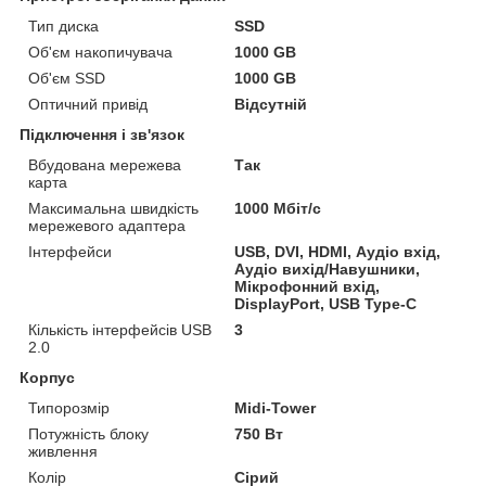
Тип диска
SSD
Об'єм накопичувача
1000 GB
Об'єм SSD
1000 GB
Оптичний привід
Відсутній
Підключення і зв'язок
Вбудована мережева
Так
карта
Максимальна швидкість
1000 Мбіт/с
мережевого адаптера
Інтерфейси
USB, DVI, HDMI, Аудіо вхід,
Аудіо вихід/Навушники,
Мікрофонний вхід,
DisplayPort, USB Type-C
Кількість інтерфейсів USB
3
2.0
Корпус
Типорозмір
Midi-Tower
Потужність блоку
750 Вт
живлення
Колір
Сірий