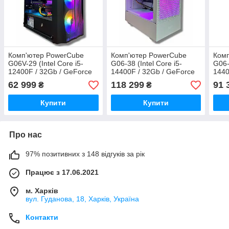
Комп'ютер PowerCube
Комп'ютер PowerCube
Ком
G06V-29 (Intel Core i5-
G06-38 (Intel Core i5-
G06-
12400F / 32Gb / GeForce
14400F / 32Gb / GeForce
1440
RTX 3070 8Gb / SSD 1Tb /
RTX 5070 Ti 16GB / SSD
RTX 
62 999
118 299
91 
₴
₴
700W / USB 3.2)
1Tb / 800W / USB 3.2)
1Tb 
Купити
Купити
Про нас
97% позитивних з 148 відгуків за рік
Працює з 17.06.2021
м. Харків
вул. Гуданова, 18, Харків, Україна
Контакти