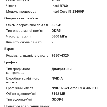
Чіпсет
Intel B760
Модель процесора
Intel Core i5-13400F
Оперативна пам'ять
Об'єм оперативної пам'яті
32 GB
Тип оперативної пам'яті
DDR5
Частота пам'яті
5600 МГц
Кількість слотів пам'яті
2
Екран
Роздільна здатність екрану
7680×4320
Графіка
Тип графічного
Дискретний
контролера
Виробник графічного
NVIDIA
чіпсета
Графічний чіпсет
NVIDIA GeForce RTX 3070 Ti
Об`єм відеопам'яті
8192 MB
Тип відеопам'яті
GDDR6
Пристрої зберігання даних