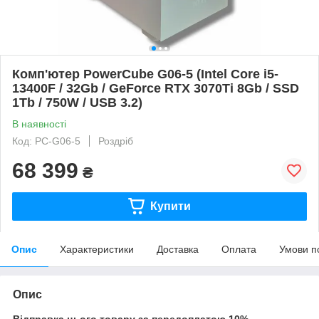
Комп'ютер PowerCube G06-5 (Intel Core i5-
13400F / 32Gb / GeForce RTX 3070Ti 8Gb / SSD
1Tb / 750W / USB 3.2)
В наявності
Код: PC-G06-5
Роздріб
68 399
₴
Купити
Опис
Характеристики
Доставка
Оплата
Умови п
Опис
Відправка цього товару за передоплатою 10%