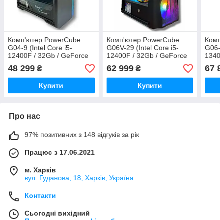
Комп'ютер PowerCube
Комп'ютер PowerCube
Ком
G04-9 (Intel Core i5-
G06V-29 (Intel Core i5-
G06-
12400F / 32Gb / GeForce
12400F / 32Gb / GeForce
1340
RTX 3070 8Gb / SSD 1Tb /
RTX 3070 8Gb / SSD 1Tb /
RTX 
48 299
62 999
67 
₴
₴
650W / USB 3.2)
700W / USB 3.2)
600W
Купити
Купити
Про нас
97% позитивних з 148 відгуків за рік
Працює з 17.06.2021
м. Харків
вул. Гуданова, 18, Харків, Україна
Контакти
Сьогодні вихідний