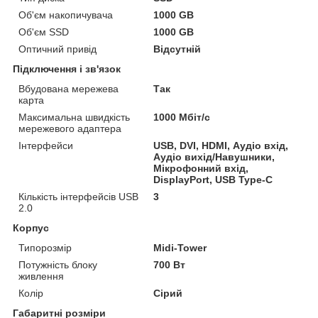
Об'єм накопичувача
1000 GB
Об'єм SSD
1000 GB
Оптичний привід
Відсутній
Підключення і зв'язок
Вбудована мережева
Так
карта
Максимальна швидкість
1000 Мбіт/с
мережевого адаптера
Інтерфейси
USB, DVI, HDMI, Аудіо вхід,
Аудіо вихід/Навушники,
Мікрофонний вхід,
DisplayPort, USB Type-C
Кількість інтерфейсів USB
3
2.0
Корпус
Типорозмір
Midi-Tower
Потужність блоку
700 Вт
живлення
Колір
Сірий
Габаритні розміри