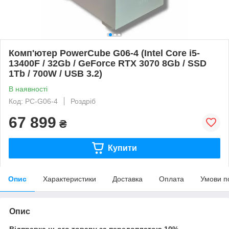
Комп'ютер PowerCube G06-4 (Intel Core i5-
13400F / 32Gb / GeForce RTX 3070 8Gb / SSD
1Tb / 700W / USB 3.2)
В наявності
Код: PC-G06-4
Роздріб
67 899
₴
Купити
Опис
Характеристики
Доставка
Оплата
Умови п
Опис
Відправка цього товару за передоплатою 10%