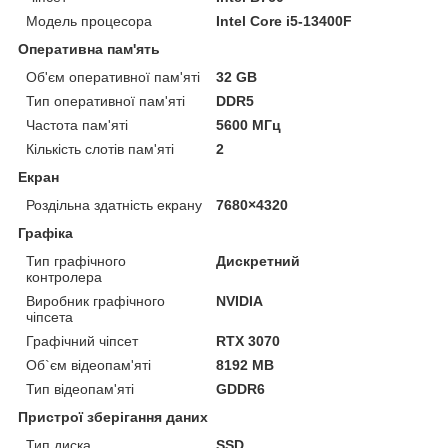
Модель процесора
Intel Core i5-13400F
Оперативна пам'ять
Об'єм оперативної пам'яті
32 GB
Тип оперативної пам'яті
DDR5
Частота пам'яті
5600 МГц
Кількість слотів пам'яті
2
Екран
Роздільна здатність екрану
7680×4320
Графіка
Тип графічного
Дискретний
контролера
Виробник графічного
NVIDIA
чіпсета
Графічний чіпсет
RTX 3070
Об`єм відеопам'яті
8192 MB
Тип відеопам'яті
GDDR6
Пристрої зберігання даних
Тип диска
SSD